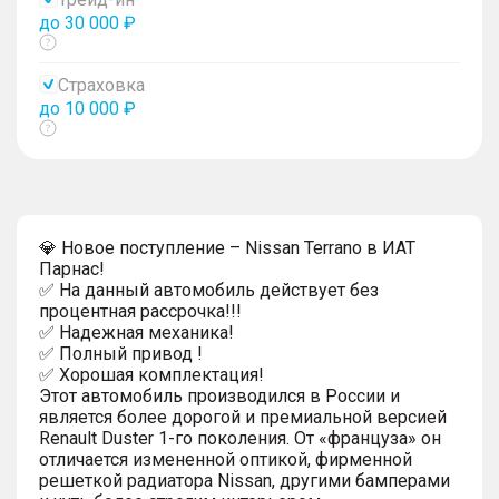
до 30 000 ₽
Показать
тултип
Страховка
до 10 000 ₽
Показать
тултип
💎 Новое поступление – Nissan Terrano в ИАТ
Парнас!
✅ На данный автомобиль действует без
процентная рассрочка!!!
✅ Надежная механика!
✅ Полный привод !
✅ Хорошая комплектация!
Этот автомобиль производился в России и
является более дорогой и премиальной версией
Renault Duster 1-го поколения. От «француза» он
отличается измененной оптикой, фирменной
решеткой радиатора Nissan, другими бамперами