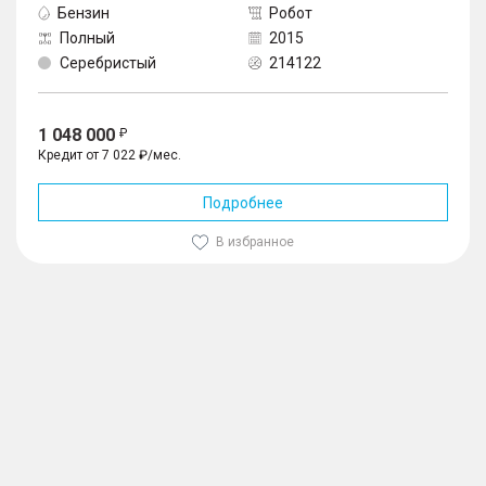
Бензин
Робот
Полный
2015
Серебристый
214122
1 048 000
Кредит от 7 022 ₽/мес.
Подробнее
В избранное
1
/
10