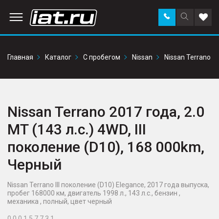
Заказать
Поиск
Доба
звонок
по
в
сайту
избр
Главная
Каталог
С пробегом
Nissan
Nissan Terrano
Nissan Terrano 2017 года, 2.0
MT (143 л.с.) 4WD, III
поколение (D10), 168 000km,
Черный
Nissan Terrano III поколение (D10) Elegance, 2017 года выпуска,
пробег 168000 км, двигатель 1998 л., 143 л.с., бензин ,
механика , полный, цвет черный
0 0 0 1 5 7 7 3 1