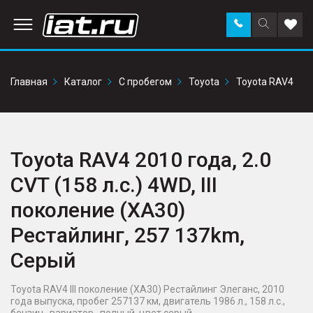
Заказать
Поиск
Доба
звонок
по
в
сайту
избр
Главная
Каталог
С пробегом
Toyota
Toyota RAV4
Toyota RAV4 2010 года, 2.0
CVT (158 л.с.) 4WD, III
поколение (XA30)
Рестайлинг, 257 137km,
Серый
Toyota RAV4 III поколение (XA30) Рестайлинг Элеганс, 2010
года выпуска, пробег 257137 км, двигатель 1986 л., 158 л.с.,