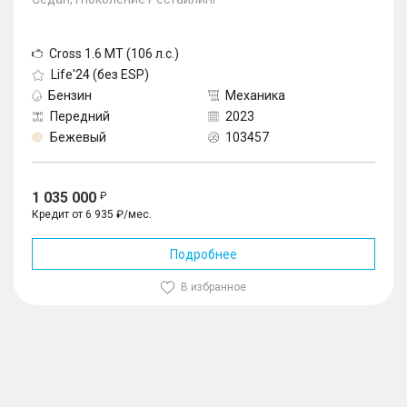
Cross 1.6 MT (106 л.с.)
Life'24 (без ESP)
Бензин
Механика
Передний
2023
Бежевый
103457
1 035 000
Кредит от 6 935 ₽/мес.
Подробнее
В избранное
1
/
10