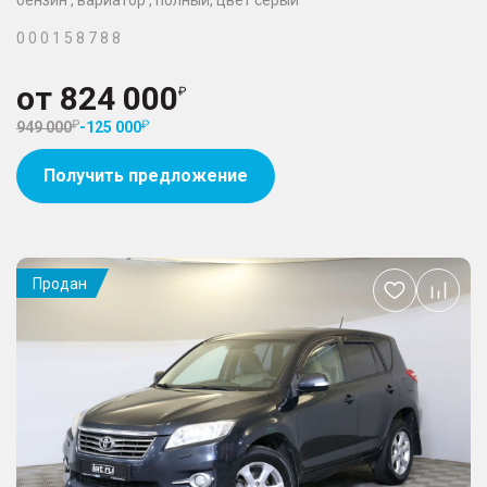
бензин , вариатор , полный, цвет серый
0 0 0 1 5 8 7 8 8
от
824 000
949 000
-
125 000
Получить предложение
Продан
Добавить
в
избранное