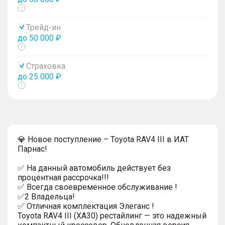
Показать
тултип
Трейд-ин
до 50 000 ₽
Показать
тултип
Страховка
до 25 000 ₽
Показать
тултип
💎 Новое поступление – Toyota RAV4 III в ИАТ
Парнас!
✅ На данный автомобиль действует без
процентная рассрочка!!!
✅ Всегда своевременное обслуживание !
✅2 Владельца!
✅ Отличная комплектация Элеганс !
Toyota RAV4 III (XA30) рестайлинг — это надежный