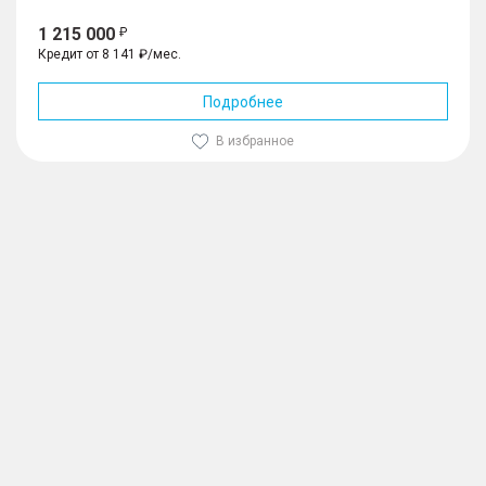
1 215 000
Кредит от 8 141 ₽/мес.
Подробнее
В избранное
1
/
10