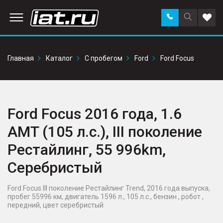
Заказать
Поиск
Доба
звонок
по
в
сайту
избр
Главная
Каталог
С пробегом
Ford
Ford Focus
Ford Focus 2016 года, 1.6
AMT (105 л.с.), III поколение
Рестайлинг, 55 996km,
Серебристый
Ford Focus III поколение Рестайлинг Trend, 2016 года выпуска,
пробег 55996 км, двигатель 1596 л., 105 л.с., бензин , робот ,
передний, цвет серебристый