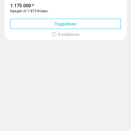
1 175 000
Кредит от 7 873 ₽/мес.
Подробнее
В избранное
1
/
10