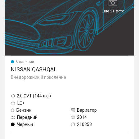
Еще 21 фото
В наличии
NISSAN QASHQAI
Внедорожник, II поколение
2.0 CVT (144 л.с.)
LE+
Бензин
Вариатор
Передний
2014
Черный
210253