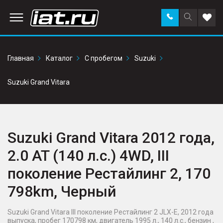
Заказать
Поиск
Доба
звонок
по
в
сайту
избр
Главная
Каталог
С пробегом
Suzuki
Suzuki Grand Vitara
Suzuki Grand Vitara 2012 года,
2.0 AT (140 л.с.) 4WD, III
поколение Рестайлинг 2, 170
798km, Черный
Suzuki Grand Vitara III поколение Рестайлинг 2 JLX-E, 2012 года
выпуска, пробег 170798 км, двигатель 1995 л., 140 л.с., бензин ,