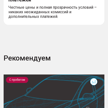
Честные цены и полная прозрачность условий –
никаких неожиданных комиссий и
дополнительных платежей.
Рекомендуем
Qashqai
3
С пробегом