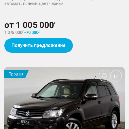
автомат , полный, цвет черный
от
1 005 000
1 075 000
-
70 000
Получить предложение
Продан
Добавить
в
избранное