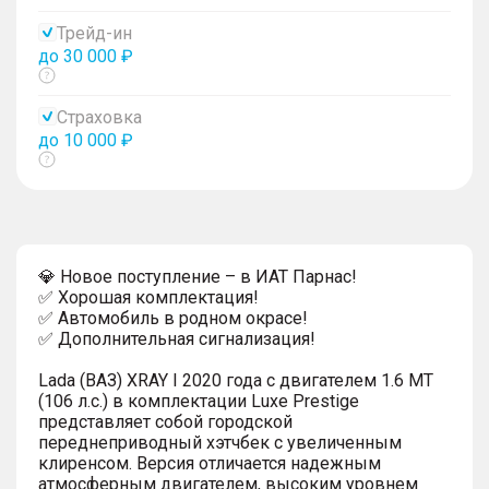
тултип
Трейд-ин
до 30 000 ₽
Показать
тултип
Страховка
до 10 000 ₽
Показать
тултип
💎 Новое поступление – в ИАТ Парнас!
✅ Хорошая комплектация!
✅ Автомобиль в родном окрасе!
✅ Дополнительная сигнализация!
⁠Lada (ВАЗ) XRAY I 2020 года с двигателем 1.6 МТ
(106 л.с.) в комплектации ⁠Luxe Prestige
представляет собой городской
переднеприводный хэтчбек с увеличенным
клиренсом. Версия отличается надежным
атмосферным двигателем, высоким уровнем