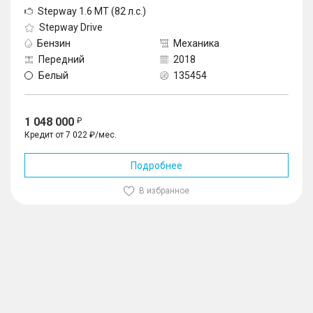
Stepway 1.6 MT (82 л.с.)
Stepway Drive
Бензин
Механика
Передний
2018
Белый
135454
1 048 000
Кредит от 7 022 ₽/мес.
Подробнее
В избранное
1
/
10