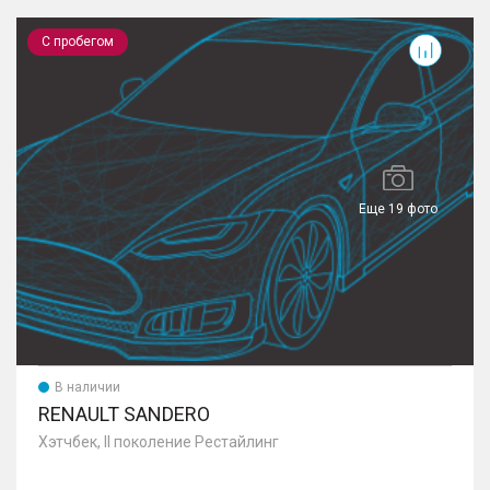
Sandero
Г
С пробегом
Еще 19 фото
В наличии
RENAULT SANDERO
Хэтчбек, II поколение Рестайлинг