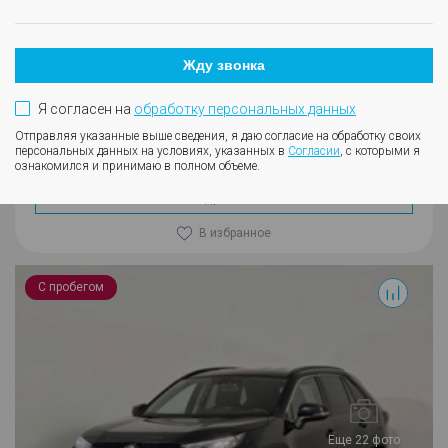
Бензин
Вариатор
Полный
2020
Жду звонка
Синий
41000
Я согласен на
обработку персональных данных
3 395 000
Отправляя указанные выше сведения, я даю согласие на обработку своих
персональных данных на условиях, указанных в
Согласии
, с которыми я
Кредит от 22 747 ₽/мес.
ознакомился и принимаю в полном объеме.
Подробнее
В избранное
RAV4
С пробегом
Еще 22 фото