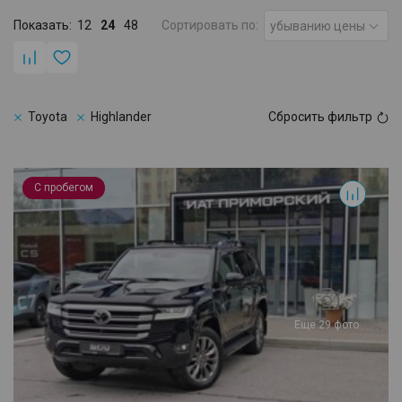
Показать:
12
24
48
Сортировать по:
убыванию цены
Toyota
Highlander
Сбросить фильтр
Land Cruiser
С пробегом
Еще 29 фото