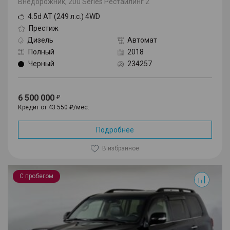
Внедорожник, 200 Series Рестайлинг 2
4.5d AT (249 л.с.) 4WD
Престиж
Дизель
Автомат
Полный
2018
Черный
234257
6 500 000
Кредит от 43 550 ₽/мес.
Подробнее
В избранное
Land Cruiser
С пробегом