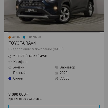
Акции
В наличии
TOYOTA RAV4
Внедорожник, V поколение (XA50)
2.0 CVT (149 л.с.) 4WD
Комфорт
Бензин
Вариатор
Полный
2020
Синий
77000
3 090 000
Кредит от 20 703 ₽/мес.