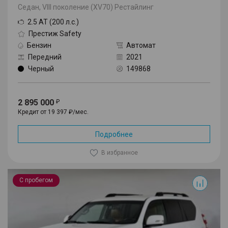
Седан, VIII поколение (XV70) Рестайлинг
2.5 AT (200 л.с.)
Престиж Safety
Бензин
Автомат
Передний
2021
Черный
149868
2 895 000
Кредит от 19 397 ₽/мес.
Подробнее
В избранное
Land Cruiser Prado
С пробегом