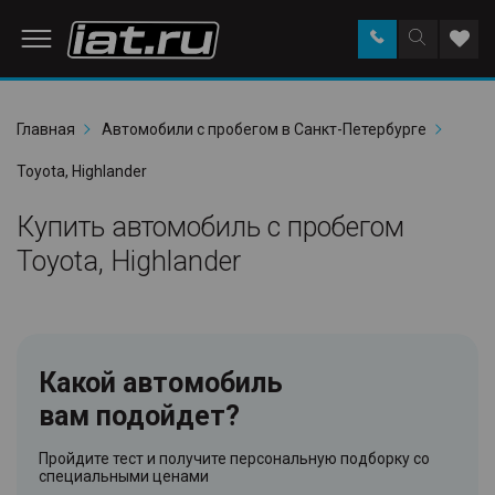
Заказать
Поиск
Доба
звонок
по
в
сайту
избр
Главная
Автомобили с пробегом в Санкт-Петербурге
Toyota, Highlander
Купить автомобиль с пробегом
Toyota, Highlander
Какой автомобиль
вам подойдет?
Пройдите тест и получите персональную подборку со
специальными ценами