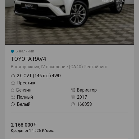
Еще 20 фото
В наличии
TOYOTA RAV4
Внедорожник, IV поколение (CA40) Рестайлинг
2.0 CVT (146 л.с.) 4WD
Престиж
Бензин
Вариатор
Полный
2017
Белый
166058
2 168 000
Кредит от 14 526 ₽/мес.