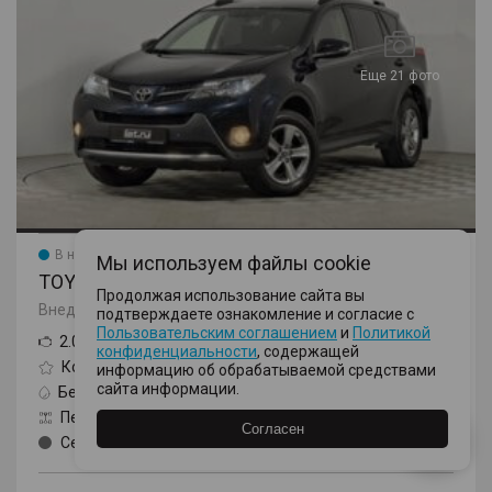
Еще 21 фото
В наличии
Новинка
Мы используем файлы cookie
TOYOTA RAV4
Продолжая использование сайта вы
Внедорожник, IV поколение (CA40)
подтверждаете ознакомление и согласие с
Пользовательским соглашением
и
Политикой
2.0 CVT (146 л.с.)
конфиденциальности
, содержащей
Комфорт Плюс
информацию об обрабатываемой средствами
сайта информации.
Бензин
Вариатор
Передний
2014
Согласен
Серый
117200