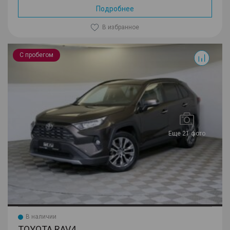
Подробнее
В избранное
RAV4
С пробегом
Еще 21 фото
В наличии
TOYOTA RAV4