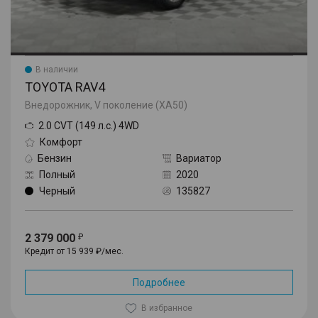
В наличии
TOYOTA RAV4
Внедорожник, V поколение (XA50)
2.0 CVT (149 л.с.) 4WD
Комфорт
Бензин
Вариатор
Полный
2020
Черный
135827
2 379 000
Кредит от 15 939 ₽/мес.
Подробнее
В избранное