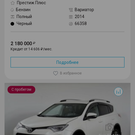
Престиж Плюс
Бензин
Вариатор
Полный
2014
Черный
66358
2 180 000
Кредит от 14 606 ₽/мес.
Подробнее
В избранное
RAV4
С пробегом