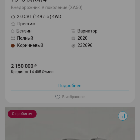
Внедорожник, V поколение (XA50)
2.0 CVT (149 л.с.) 4WD
Престиж
Бензин
Вариатор
Полный
2020
Коричневый
232696
2 150 000
Кредит от 14 405 ₽/мес.
Подробнее
В избранное
RAV4
С пробегом