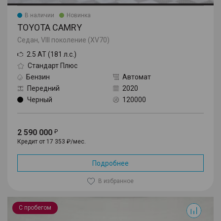
В наличии
Новинка
TOYOTA CAMRY
Седан, VIII поколение (XV70)
2.5 AT (181 л.с.)
Стандарт Плюс
Бензин
Автомат
Передний
2020
Черный
120000
2 590 000
Кредит от 17 353 ₽/мес.
Подробнее
В избранное
RAV4
С пробегом