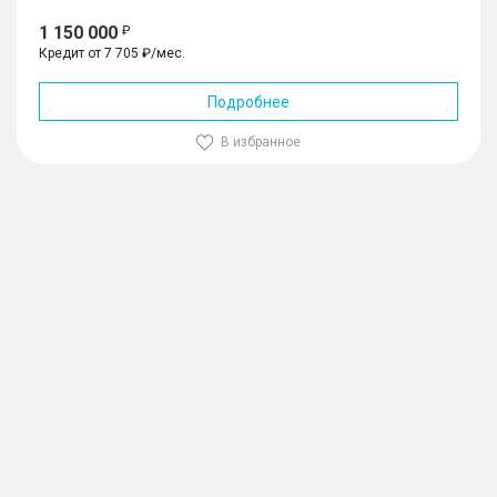
1 150 000
Кредит от 7 705 ₽/мес.
Подробнее
В избранное
1
/
10