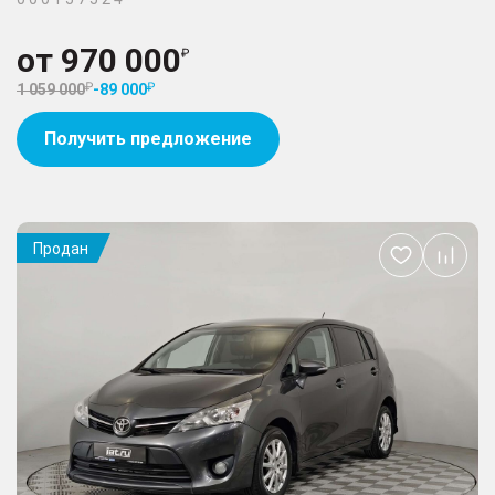
от
970 000
1 059 000
-
89 000
Получить предложение
Продан
Добавить
в
избранное