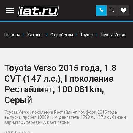
Заказать
Поиск
Доба
звонок
по
в
сайту
избр
Главная
Каталог
С пробегом
Toyota
Toyota Verso
Toyota Verso 2015 года, 1.8
CVT (147 л.с.), I поколение
Рестайлинг, 100 081km,
Серый
Toyota Verso I поколение Рестайлинг Комфорт, 2015 года
выпуска, пробег 100081 км, двигатель 1798 л., 147 л.с., бензин ,
вариатор , передний, цвет серый
0 0 0 1 5 7 5 2 4