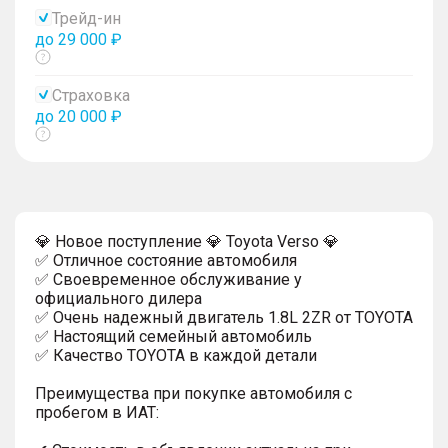
тултип
Трейд-ин
до 29 000 ₽
Показать
тултип
Страховка
до 20 000 ₽
Показать
тултип
💎 Hoвoe поcтупление 💎 Toyota Verso 💎
✅ Oтличное сoстoяниe aвтoмoбиля
✅ Своевременное обслуживание у
официального дилера
✅ Очень надежный двигатель 1.8L 2ZR от TOYOTA
✅ Настоящий семейный автомобиль
✅ Качество TOYOTA в каждой детали
Преимущества при покупке автомобиля с
пробегом в ИАТ: