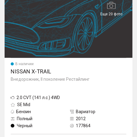
Еще 20 фото
В наличии
NISSAN X-TRAIL
Внедорожник, II поколение Рестайлинг
2.0 CVT (141 л.с.) 4WD
SE Mid
Бензин
Вариатор
Полный
2012
Черный
177864