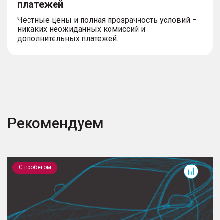
платежей
Честные цены и полная прозрачность условий –
никаких неожиданных комиссий и
дополнительных платежей.
Рекомендуем
X-Trail
M
С пробегом