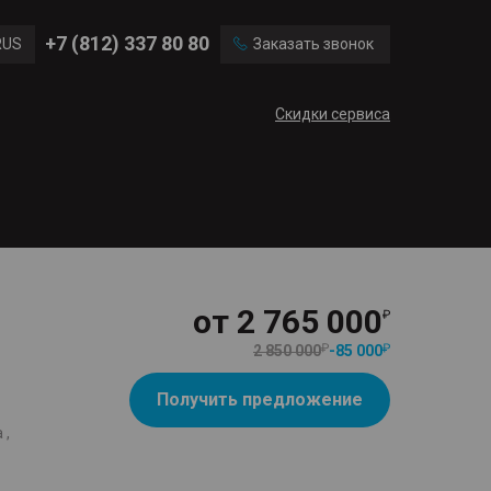
Chevrolet
Citroen
+7 (812) 337 80 80
RUS
Заказать звонок
Mini
Mitsubishi
ENG
Скидки сервиса
CN
от
2 765 000
2 850 000
-
85 000
Получить предложение
 ,