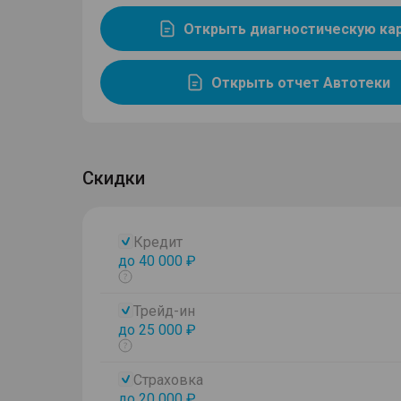
Открыть диагностическую ка
Открыть отчет Автотеки
Скидки
Кредит
до 40 000 ₽
Показать
тултип
Трейд-ин
до 25 000 ₽
Показать
тултип
Страховка
до 20 000 ₽