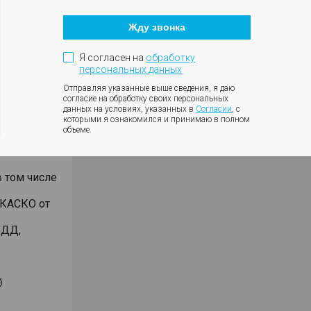
анием
Кнопка
закрытия
Жду звонка
модального
били
окна
дмет
Я согласен на
обработку
персональных данных
чет
Отправляя указанные выше сведения, я даю
ении 2-х
согласие на обработку своих персональных
данных на условиях, указанных в
Согласии
, с
 кассы,
которыми я ознакомился и принимаю в полном
объеме.
вленной
 том числе
 КАСКО от
БДД,
⏱