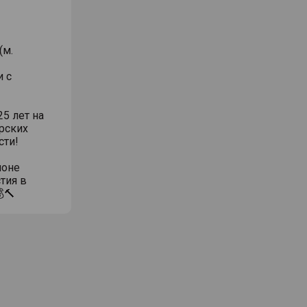
(м.
и с
5 лет на
рских
сти!
ионе
тия в
🔨