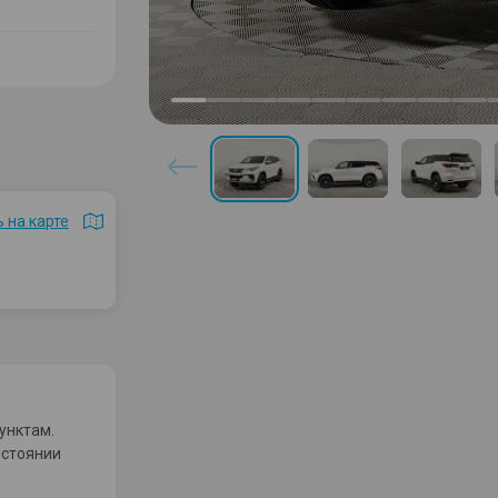
 на карте
унктам.
остоянии