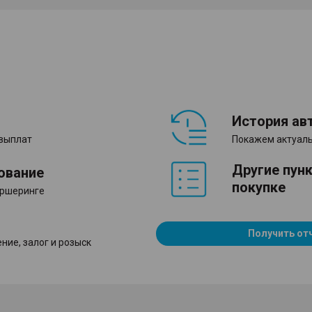
История ав
 выплат
Покажем актуаль
Другие пун
ование
покупке
аршеринге
Получить от
ние, залог и розыск