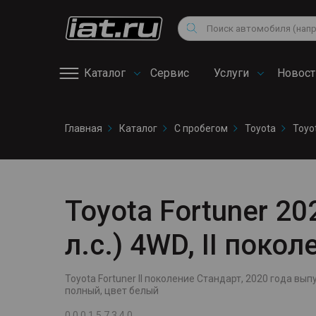
Мотоциклы
Au
Снегоходы
Поиск
Fo
Квадроциклы
Vo
Каталог
Сервис
Услуги
Новост
Онлайн запись на
Главная
Каталог
С пробегом
Toyota
Toyo
сервис
Toyota Fortuner 20
л.с.) 4WD, II поко
Toyota Fortuner II поколение Стандарт, 2020 года выпус
полный, цвет белый
0 0 0 1 5 7 3 4 0