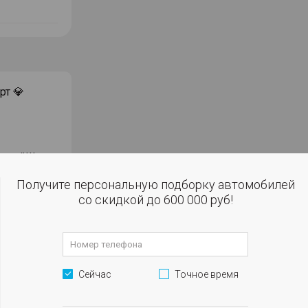
рт 💎
рией!!!
!!
Получите персональную подборку автомобилей
со скидкой до 600 000 руб!
робегом в
окупке за
Сейчас
Точное время
ъемнике