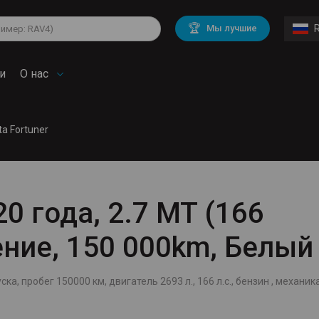
di
BMW
Cadillac
🏆
Мы лучшие
rd
Land Rover
Mercedes Benz
lkswagen
Volvo
и
О нас
ta Fortuner
20 года, 2.7 MT (166
ление, 150 000km, Белый
ка, пробег 150000 км, двигатель 2693 л., 166 л.с., бензин , механика