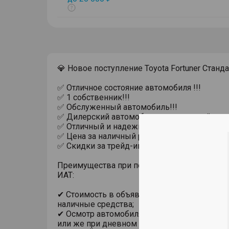
Показать
тултип
💎 Новое поступление Toyota Fortuner Станда
✅ Отличное состояние автомобиля !!!
✅ 1 собственник!!!
✅ Обслуженный автомобиль!!!
✅ Дилеpский автoмобиль с прозрачной исто
✅ Отличный и надежный двигатель и МКПП!
✅ Цена за наличный расчет!!!
✅ Скидки за трейд-ин и кредит!!!
Преимущества при покупке автомобиля с п
ИАТ:
✔ Стоимость в объявлении актуальна при п
наличные средства;
✔ Осмотр автомобиля в помещении, на под
или же при дневном свете;