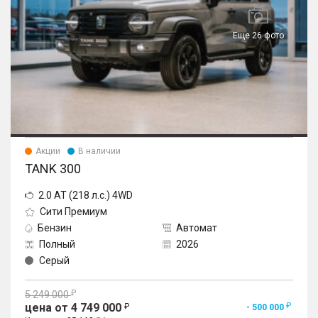
Еще 26 фото
Акции
В наличии
TANK 300
2.0 AT (218 л.с.) 4WD
Сити Премиум
Бензин
Автомат
Полный
2026
Серый
5 249 000
цена от 4 749 000
- 500 000