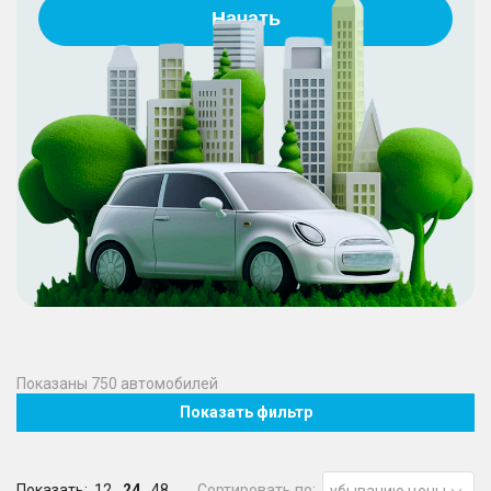
Начать
Показаны
750
автомобилей
Показать фильтр
Показать:
12
24
48
Сортировать по:
убыванию цены