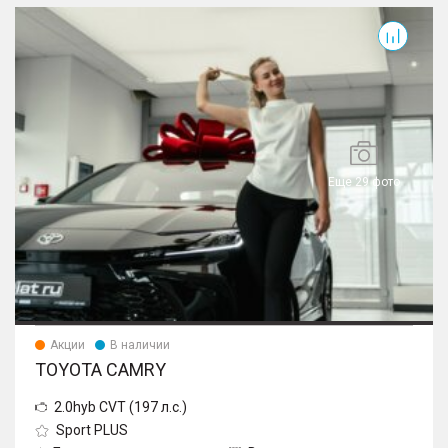
Camry
Еще 29 фото
Акции
В наличии
TOYOTA CAMRY
2.0hyb CVT (197 л.с.)
Sport PLUS