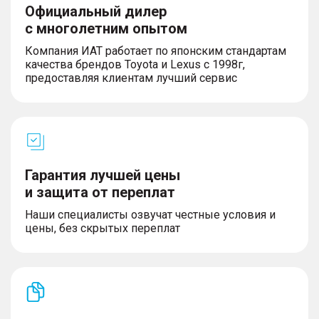
– Особый внутренний дизайн
Официальный дилер
– Подножки второго ряда с подсветкой и
с многолетним опытом
функцией приветствия
– Рулевое колесо с подогревом
Компания ИАТ работает по японским стандартам
– Датчики PM2,5
качества брендов Toyota и Lexus с 1998г,
– Система ароматизации
предоставляя клиентам лучший сервис
– Салонное зеркало заднего вида с
автоматическим затемнением
– Тонированные стекла пассажиров второго и
третьего рядов
– Дверь багажного отделения с
электроприводом и индукционным
переключателем
Гарантия лучшей цены
– Трехзонная автоматическая система климат-
и защита от переплат
контроля
Наши специалисты озвучат честные условия и
цены, без скрытых переплат
СИДЕНЬЯ
– Электропривод регулировки положения
сиденья водителя в 12 направлениях +
электропривод регулировки положения сиденья