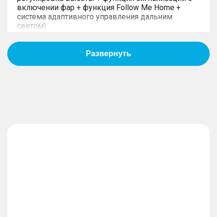
включении фар + функция Follow Me Home +
система адаптивного управления дальним
светом)
– Передние и задние фары с функцией
приветствия
– Электропривод складывания наружных зеркал
заднего вида
– Память положения наружных зеркал заднего
вида + наклон наружных зеркал заднего вида
при включении передачи заднего хода
АКТИВНАЯ И ПАССИВНАЯ
БЕЗОПАСНОСТЬ
– Электромагнитная подвеска
– Система курсовой устойчивости (ESP)
– Система помощи при трогании на подъеме
(HHC) + система помощи при спуске (HDC)
– Ремни безопасности передних сидений с
преднатяжителями и ограничителями натяжения
(с регулировкой по высоте) + механизм