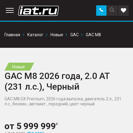
Заказать
Поиск
Доба
звонок
по
в
сайту
избр
Главная
Каталог
Новые
GAC
GAC M8
Новые
GAC M8 2026 года, 2.0 AT
(231 л.с.), Черный
GAC M8 GX Premium, 2026 года выпуска, двигатель 2 л., 231
л.с., бензин , автомат , передний, цвет черный
от
5 999 999