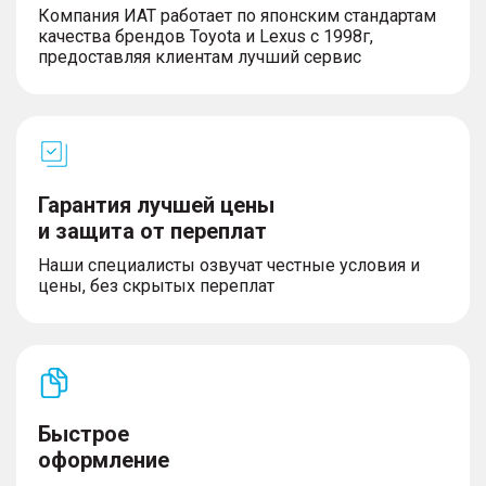
– Рулевое колесо с подогревом
Компания ИАТ работает по японским стандартам
– Датчики PM2,5
качества брендов Toyota и Lexus с 1998г,
– Система ароматизации
предоставляя клиентам лучший сервис
– Салонное зеркало заднего вида с
автоматическим затемнением
– Тонированные стекла пассажиров второго и
третьего рядов
– Дверь багажного отделения с
электроприводом и индукционным
переключателем
Гарантия лучшей цены
– Трехзонная автоматическая система климат-
и защита от переплат
контроля
Наши специалисты озвучат честные условия и
цены, без скрытых переплат
СИДЕНЬЯ
– Электропривод регулировки положения
сиденья водителя в 12 направлениях +
электропривод регулировки положения сиденья
переднего пассажира в 4 направлениях
Быстрое
– Подголовники передних сидений с ручной
оформление
регулировкой в 4 направлениях