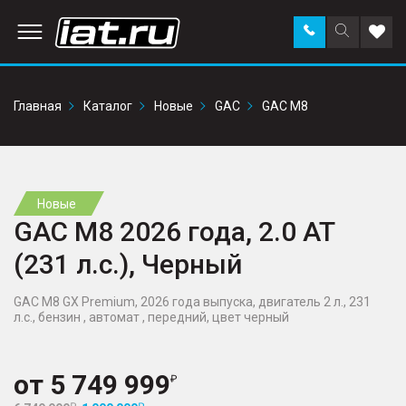
Заказать
Поиск
Доба
звонок
по
в
сайту
избр
Главная
Каталог
Новые
GAC
GAC M8
Новые
GAC M8 2026 года, 2.0 AT
(231 л.с.), Черный
GAC M8 GX Premium, 2026 года выпуска, двигатель 2 л., 231
л.с., бензин , автомат , передний, цвет черный
от
5 749 999