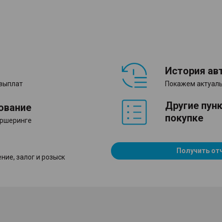
История ав
 выплат
Покажем актуаль
Другие пун
ование
покупке
аршеринге
Получить от
ние, залог и розыск