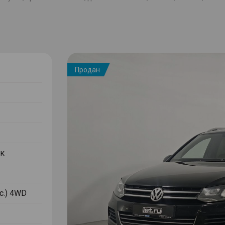
Продан
к
.с.) 4WD