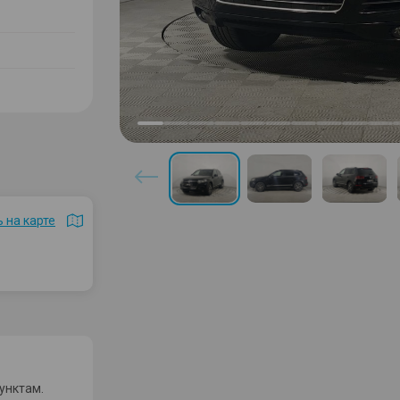
 на карте
унктам.