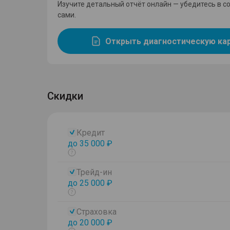
Изучите детальный отчёт онлайн — убедитесь в с
сами.
Открыть диагностическую ка
Скидки
Кредит
до 35 000 ₽
Показать
тултип
Трейд-ин
до 25 000 ₽
Показать
тултип
Страховка
до 20 000 ₽