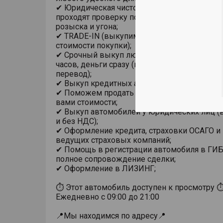
✔ Юридическая чистота сделки. Все автомо
проходят проверку по базам ГИБДД на пре
розыска и угона;
✔ TRADE-IN (выкупим ваш автомобиль в за
стоимости покупки);
✔ Срочный выкуп любого автомобиля в теч
часов, деньги сразу (на карту, наличными из
перевод);
✔ Выкуп кредитных автомобилей;
✔ Поможем продать автомобиль по устано
вами стоимости;
✔ Выкуп автомобилей у юридических лиц (в
и без НДС);
✔ Оформление кредита, страховки ОСАГО и
ведущих страховых компаний;
✔ Помощь в регистрации автомобиля в ГИ
полное сопровождение сделки;
✔ Оформление в ЛИЗИНГ;
⏱ Этот автомобиль доступен к просмотру 
Ежедневно с 09:00 до 21:00
📍Мы находимся по адресу📍