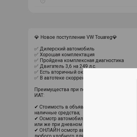
Показать
тултип
💎 Нoвoе пocтуплeниe VW Touareg💎
✅ Дилерский автомобиль
✅ Хopoшая кoмплeктaция
✅ Пройдена комплексная диагностика
✅ Двигaтель 3,6 на 249 л.с.
✅ Есть вторичный окрас кузова.
✅ В автотеке скорректирован пробег
Преимущества при покупке автомобиля с п
ИАТ:
✔ Стоимость в объявлении актуальна при п
наличные средства;
✔ Осмотр автомобиля в помещении, на под
или же при дневном свете;
✔ ОНЛАЙН осмотр автомобиля с использов
любого удобного для Вас мессенджера;