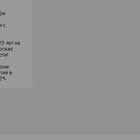
(м.
и с
5 лет на
рских
сти!
ионе
тия в
🔨