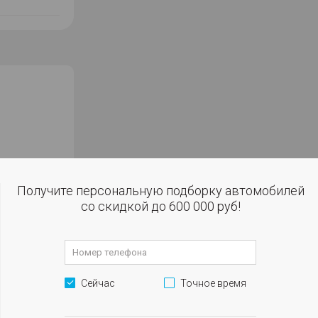
Получите персональную подборку автомобилей
со скидкой до 600 000 руб!
робегом в
окупке за
ъемнике
Сейчас
Точное время
анием