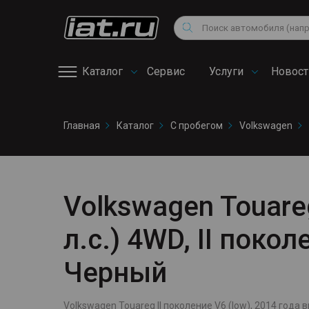
Мотоциклы
Vo
Снегоходы
Поиск
Au
Квадроциклы
Ci
Каталог
Сервис
Услуги
Новост
Онлайн запись на
Главная
Каталог
С пробегом
Volkswagen
сервис
Volkswagen Touareg
л.с.) 4WD, II поко
Черный
Volkswagen Touareg II поколение V6 (low), 2014 года вы