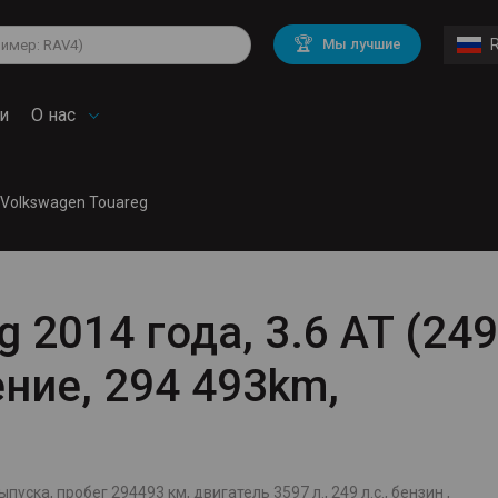
lkswagen
Mitsubishi
BMW
🏆
Мы лучшие
di
Chevrolet
Mercedes Benz
troen
Mini
и
О нас
Volkswagen Touareg
 2014 года, 3.6 AT (249
ление, 294 493km,
пуска, пробег 294493 км, двигатель 3597 л., 249 л.с., бензин ,