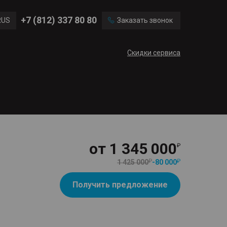
Ford
Land Rover
+7 (812) 337 80 80
RUS
Заказать звонок
Volvo
Cadillac
ENG
Скидки сервиса
CN
от
1 345 000
1 425 000
-
80 000
Получить предложение