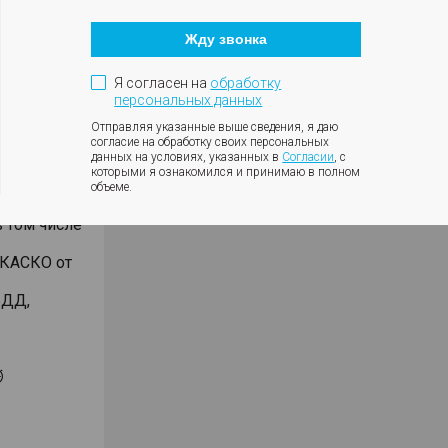
Кнопка
били
закрытия
дмет
Жду звонка
модального
окна
чет
Я согласен на
обработку
персональных данных
ении 2-х
 кассы,
Отправляя указанные выше сведения, я даю
согласие на обработку своих персональных
данных на условиях, указанных в
Согласии
, с
которыми я ознакомился и принимаю в полном
вленной
объеме.
 том числе
 КАСКО от
БДД,
⏱