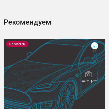
Рекомендуем
RAV4
C
С пробегом
Еще 21 фото