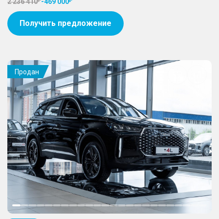
2 236 410
-
469 000
Получить предложение
Продан
Добавить
в
избранное