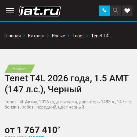
Заказать
Поиск
Доба
звонок
по
в
сайту
избр
Главная
Каталог
Новые
Tenet
Tenet T4L
Новые
Tenet T4L 2026 года, 1.5 AMT
(147 л.с.), Черный
Tenet T4L Актив, 2026 года выпуска, двигатель 1498 л., 147 л.с.,
бензин , робот , передний, цвет черный
от
1 767 410