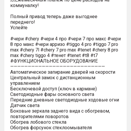
коммуналку!
Полный привод теперь даже выгоднее
переднего!
Успейте
#чери #chery #чери 4 про #чери 7 про макс #чери
8 про макс #чери арризо #tiggo 4 pro #tiggo 7 pro
max #chery 7l #chery 7 pro max #tenet #chery 8 pro
max #chery tiggo 4 #тенет #tenet #t8 #t7
#ФУНКЦИОНАЛЬНОЕ ОБОРУДОВАНИЕ
———————————————————————————
Автоматическое запирание дверей на скорости
Центральный замок с дистанционным
управлением
Бесключевой доступ (ключ в кармане)
Светодиодные фары основного света
Передние дневные светодиодные ходовые огни
Датчик света
Боковые зеркала заднего вида с обогревом,
повторителями поворотов
Обогрев лобового стекла
Обогрев форсунок стеклоомывателя