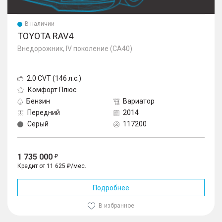
В наличии
TOYOTA RAV4
Внедорожник, IV поколение (CA40)
2.0 CVT (146 л.с.)
Комфорт Плюс
Бензин
Вариатор
Передний
2014
Серый
117200
1 735 000
Кредит от 11 625 ₽/мес.
Подробнее
В избранное
1
/
10