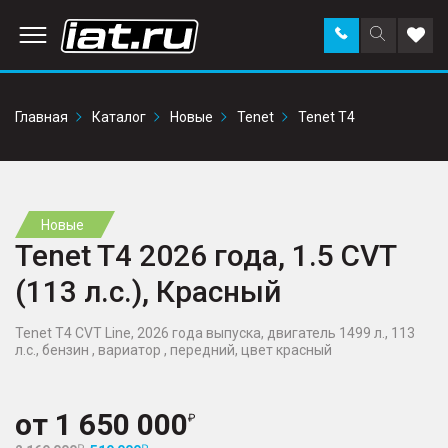
Заказать
Поиск
Доба
звонок
по
в
сайту
избр
Главная
Каталог
Новые
Tenet
Tenet T4
Новые
Tenet T4 2026 года, 1.5 CVT
(113 л.с.), Красный
Tenet T4 CVT Line, 2026 года выпуска, двигатель 1499 л., 113
л.с., бензин , вариатор , передний, цвет красный
от
1 650 000