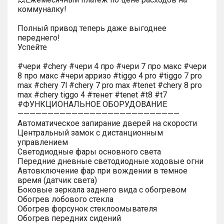
коммуналку!
Полный привод теперь даже выгоднее
переднего!
Успейте
#чери #chery #чери 4 про #чери 7 про макс #чери
8 про макс #чери арризо #tiggo 4 pro #tiggo 7 pro
max #chery 7l #chery 7 pro max #tenet #chery 8 pro
max #chery tiggo 4 #тенет #tenet #t8 #t7
#ФУНКЦИОНАЛЬНОЕ ОБОРУДОВАНИЕ
———————————————————————————
Автоматическое запирание дверей на скорости
Центральный замок с дистанционным
управлением
Светодиодные фары основного света
Передние дневные светодиодные ходовые огни
Автовключение фар при вождении в темное
время (датчик света)
Боковые зеркала заднего вида с обогревом
Обогрев лобового стекла
Обогрев форсунок стеклоомывателя
Обогрев передних сидений