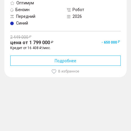
Оптимум
Бензин
Робот
Передний
2026
Синий
2 449 000
цена от 1 799 000
- 650 000
Кредит от 16 408 ₽/мес.
Подробнее
В избранное
1
/
10