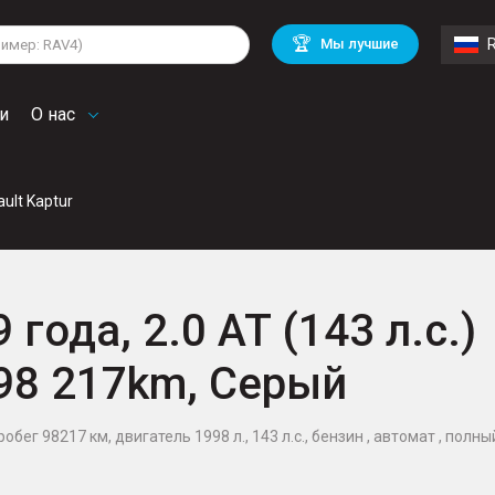
lkswagen
Mitsubishi
BMW
🏆
Мы лучшие
di
Chevrolet
Mercedes Benz
troen
Mini
и
О нас
ult Kaptur
 года, 2.0 AT (143 л.с.)
 98 217km, Серый
робег 98217 км, двигатель 1998 л., 143 л.с., бензин , автомат , полны