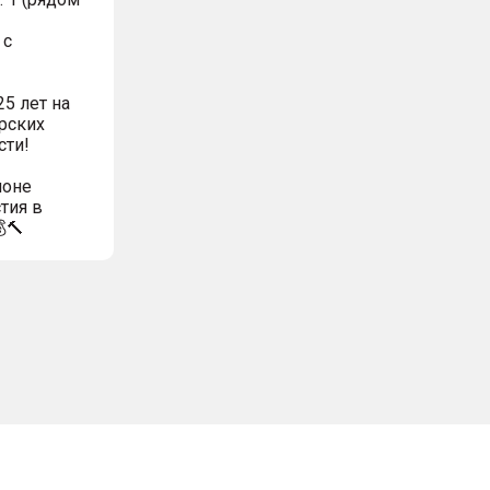
 с
5 лет на
рских
сти!
ионе
тия в
🔨