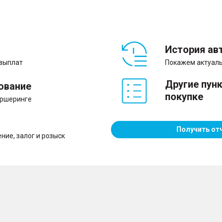
История ав
 выплат
Покажем актуаль
Другие пун
ование
покупке
аршеринге
Получить от
ние, залог и розыск