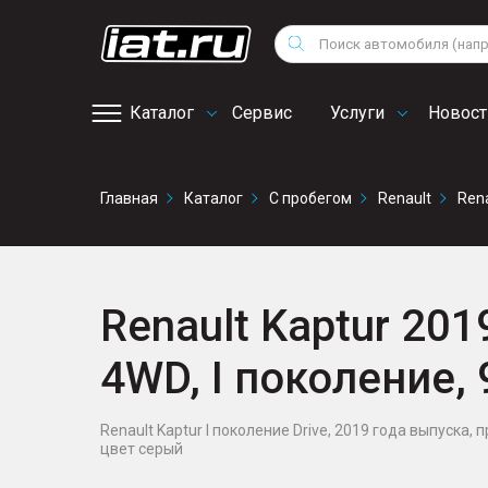
Мотоциклы
Vo
Снегоходы
Поиск
Au
Квадроциклы
Ci
Каталог
Сервис
Услуги
Новост
Онлайн запись на
Главная
Каталог
С пробегом
Renault
Rena
сервис
Renault Kaptur 2019
4WD, I поколение,
Renault Kaptur I поколение Drive, 2019 года выпуска, п
цвет серый