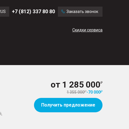
Ford
Land Rover
+7 (812) 337 80 80
RUS
Заказать звонок
Volvo
Cadillac
ENG
Скидки сервиса
CN
от
1 285 000
1 355 000
-
70 000
Получить предложение
й,