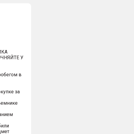
ИКА
ЧНЯЙТЕ У
робегом в
окупке за
ъемнике
анием
били
дмет