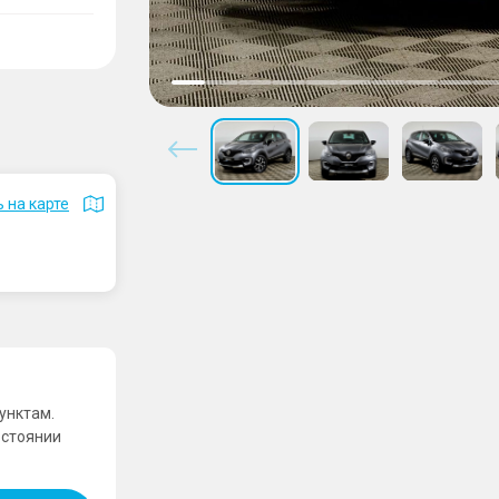
 на карте
унктам.
остоянии