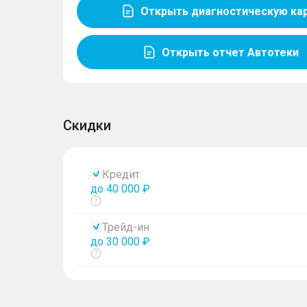
Открыть диагностическую ка
Открыть отчет Автотеки
Скидки
Кредит
до 40 000 ₽
Показать
тултип
Трейд-ин
до 30 000 ₽
Показать
тултип