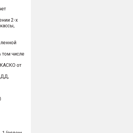
чет
ении 2-х
 кассы,
вленной
 том числе
 КАСКО от
БДД,
⏱
. 1 (рядом