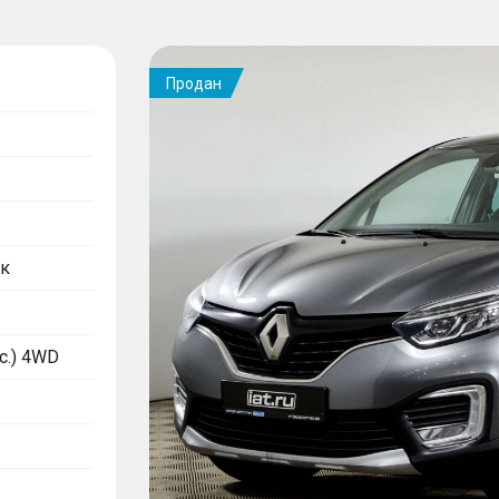
Продан
к
.с.) 4WD