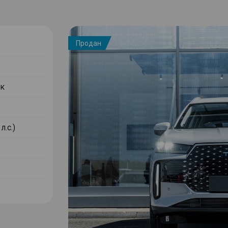
Продан
к
л.с.)