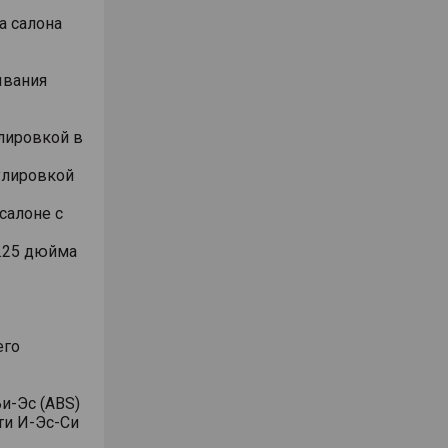
а салона
ывания
лировкой в
улировкой
салоне с
.25 дюйма
его
и-Эс (ABS)
ти И-Эс-Си