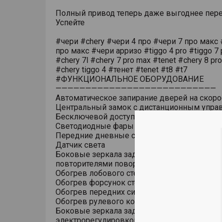
Полный привод теперь даже выгоднее пере
Успейте
#чери #chery #чери 4 про #чери 7 про макс 
про макс #чери арризо #tiggo 4 pro #tiggo 7 
#chery 7l #chery 7 pro max #tenet #chery 8 pr
#chery tiggo 4 #тенет #tenet #t8 #t7
#ФУНКЦИОНАЛЬНОЕ ОБОРУДОВАНИЕ
———————————————————————————
Автоматическое запирание дверей на скоро
Центральный замок с дистанционным упра
Бесключевой доступ (ключ в кармане)
Светодиодные фары основного света
Передние дневные светодиодные ходовые
Датчик света
Боковые зеркала заднего вида с обогревом
повторителями поворотов
Обогрев лобового стекла
Обогрев форсунок стеклоомывателя
Обогрев передних сидений
Обогрев рулевого колеса
Боковые зеркала заднего вида с
электрорегулировкой