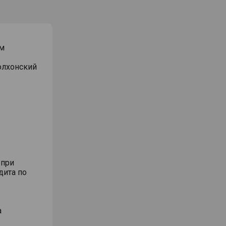
м
Волхонский
 при
дита по
а