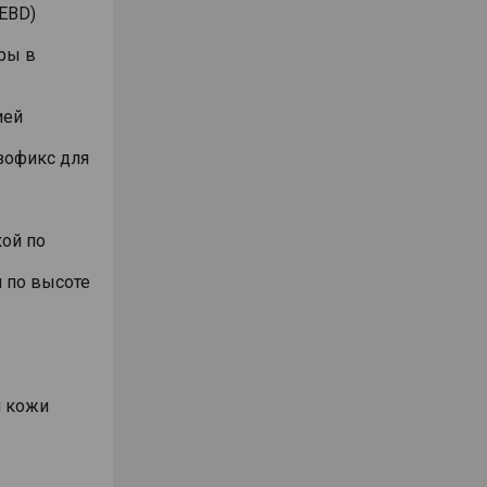
EBD)
ры в
ией
Изофикс для
ой по
 по высоте
й кожи