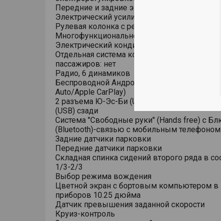
Передние и задние электростеклоподъемн
Электрический усилитель рулевого управле
Рулевая колонка с регулировкой в 4 напра
Многофункциональное рулевое колесо
Электрический кондиционер
Отдельная система кондиционирования для
пассажиров: нет
Радио, 6 динамиков
Беспроводной Андроид Ауто/Эппл Карплей (
Auto/Apple CarPlay)
2 разъема Ю-Эс-Би (USB) спереди, 1 разъе
(USB) сзади
Система "Свободные руки" (Hands free) с Бл
(Bluetooth)-связью с мобильным телефоном
Задние датчики парковки
Передние датчики парковки
Складная спинка сидений второго ряда в с
1/3-2/3
Выбор режима вождения
Цветной экран с бортовым компьютером в
приборов 10.25 дюйма
Датчик превышения заданной скорости
Круиз-контроль