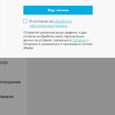
Кнопка
ики
закрытия
ния
Жду звонка
модального
влениях
окна
Я согласен на
обработку
персональных данных
Отправляя указанные выше сведения, я даю
согласие на обработку своих персональных
данных на условиях, указанных в
Согласии
, с
Android
которыми я ознакомился и принимаю в полном
объеме.
м Ю-Эс-Би
ютус
оотношении
 панели