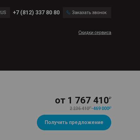
Ford
Land Rover
+7 (812) 337 80 80
RUS
Заказать звонок
Chevrolet
Cadillac
ENG
Скидки сервиса
CN
от
1 767 410
2 236 410
-
469 000
Получить предложение