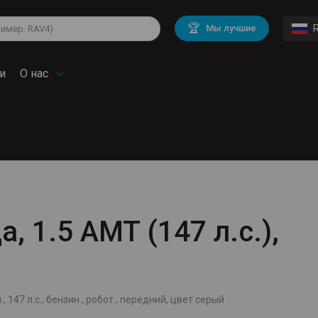
lkswagen
Mitsubishi
BMW
🏆
Мы лучшие
di
Mercedes Benz
Volvo
troen
Mini
и
О нас
, 1.5 AMT (147 л.с.),
 147 л.с., бензин , робот , передний, цвет серый