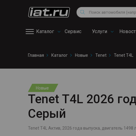
Мотоциклы
Vo
Снегоходы
Поиск
Au
Квадроциклы
Ci
Каталог
Сервис
Услуги
Новост
Онлайн запись на
Главная
Каталог
Новые
Tenet
Tenet T4L
сервис
Новые
Tenet T4L 2026 года
Серый
Tenet T4L Актив, 2026 года выпуска, двигатель 1498 л.,