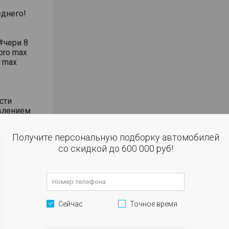
днего!
#чери 8
pro max
o max
сти
влением
Получите персональную подборку автомобилей
 огни
со скидкой до 600 000 руб!
,
Сейчас
Точное время