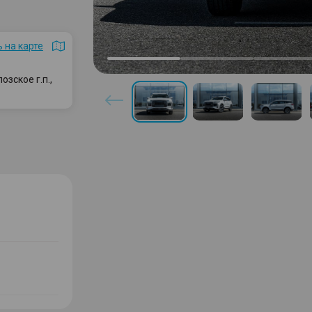
 на карте
зское г.п.,