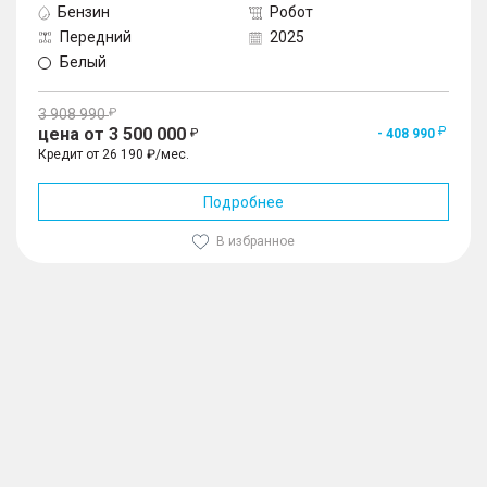
Бензин
Робот
Передний
2025
Белый
3 908 990
цена от 3 500 000
- 408 990
Кредит от 26 190 ₽/мес.
Подробнее
В избранное
1
/
10