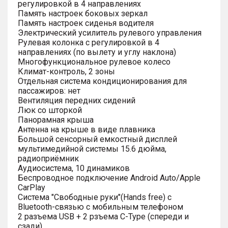
регулировкой в 4 направлениях
Память настроек боковых зеркал
Память настроек сиденья водителя
Электрический усилитель рулевого управления
Рулевая колонка с регулировкой в 4
направлениях (по вылету и углу наклона)
Многофункциональное рулевое колесо
Климат-контроль, 2 зоны
Отдельная система кондиционирования для
пассажиров: нет
Вентиляция передних сидений
Люк со шторкой
Панорамная крыша
Антенна на крыше в виде плавника
Большой сенсорный емкостный дисплей
мультимедийной системы 15.6 дюйма,
радиоприёмник
Аудиосистема, 10 динамиков
Беспроводное подключение Android Auto/Apple
CarPlay
Система "Свободные руки"(Hands free) с
Bluetooth-связью с мобильным телефоном
2 разъема USB + 2 рзъема C-Type (спереди и
сзади)