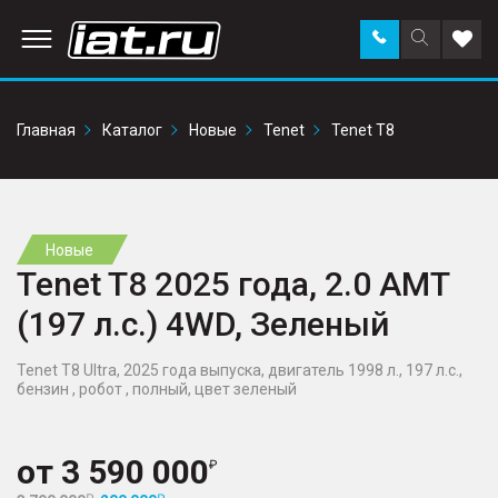
Заказать
Поиск
Доба
звонок
по
в
сайту
избр
Главная
Каталог
Новые
Tenet
Tenet T8
Новые
Tenet T8 2025 года, 2.0 AMT
(197 л.с.) 4WD, Зеленый
Tenet T8 Ultra, 2025 года выпуска, двигатель 1998 л., 197 л.с.,
бензин , робот , полный, цвет зеленый
от
3 590 000