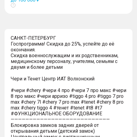
Показать
тултип
САНКТ-ПЕТЕРБУРГ
Госпрограмма! Скидка до 25%, успейте до её
окончания.
Скидка военнослужащим и их родственникам,
медицинскому персоналу, учителям, семьям с
двумя и более детьми
Чери и Тенет Центр ИАТ Волхонский
#чери #chery #чери 4 про #чери 7 про макс #чери
8 про макс #чери арризо #tiggo 4 pro #tiggo 7 pro
max #chery 7l #chery 7 pro max #tenet #chery 8 pro
max #chery tiggo 4 #тенет #tenet #t8 #t7
#ФУНКЦИОНАЛЬНОЕ ОБОРУДОВАНИЕ
———————————————————————————
Блокировка замков задних дверей от
открывания детьми (детский замок)
Центральный замок с дистанционным