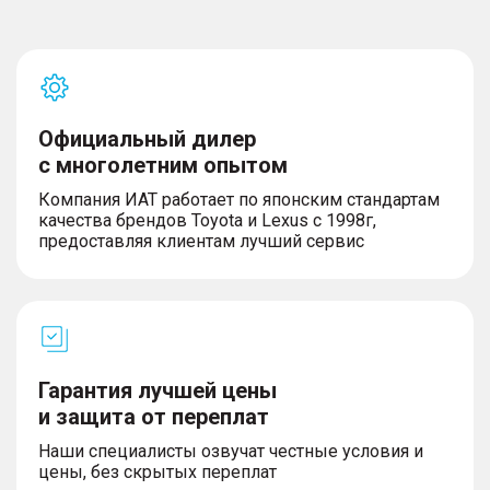
тормозных усилий (EBD)
– Система автоматического экстренного
торможения (AEB)
Официальный дилер
Комфорт
с многолетним опытом
– Воздуховоды для второго и третьего ряда
Компания ИАТ работает по японским стандартам
сидений, функция регулировки интенсивности
качества брендов Toyota и Lexus с 1998г,
подачи воздуха для третьего ряда сидений
предоставляя клиентам лучший сервис
– Подогрев передних сидений (подушки+спинки)
и боковых сидений 2го ряда (подушки)
– Цифровая приборная панель диагональю 10,25"
– Функция интеграции смартфона на платформе
IOS
– Электрическая розетка 12 В в передней части
центральной консоли и в багажном отделении
Гарантия лучшей цены
– Разъемы USB (2 спереди; 2 на втором ряду)
и защита от переплат
– Задние датчики парковки (3)
– Передние датчики парковки (2)
Наши специалисты озвучат честные условия и
– Функция ограничения скорости
цены, без скрытых переплат
– Электропривод двери багажника с функцией