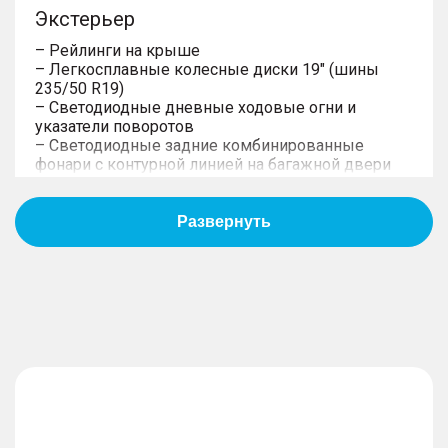
Экстерьер
– Рейлинги на крыше
– Легкосплавные колесные диски 19" (шины
235/50 R19)
– Светодиодные дневные ходовые огни и
указатели поворотов
– Светодиодные задние комбинированные
фонари с контурной линией на багажной двери
– Панорамная крыша с люком
– Светодиодные фары ближнего и дальнего
света
– Компактное запасное колесо
Интерьер
– Отделка сидений чёрной экокожей с
перфорацией
– 3 раздельных сиденья на втором ряду с
возможностью складывания
– 2 раздельных сиденья на третьем ряду с