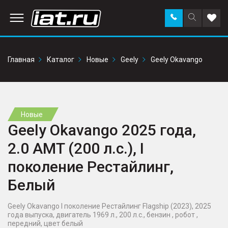
Заказать
Поиск
Доба
звонок
по
в
сайту
избр
Главная
Каталог
Новые
Geely
Geely Okavango
Новые
Geely Okavango 2025 года,
2.0 AMT (200 л.с.), I
поколение Рестайлинг,
Белый
Geely Okavango I поколение Рестайлинг Flagship (2023), 2025
года выпуска, двигатель 1969 л., 200 л.с., бензин , робот ,
передний, цвет белый