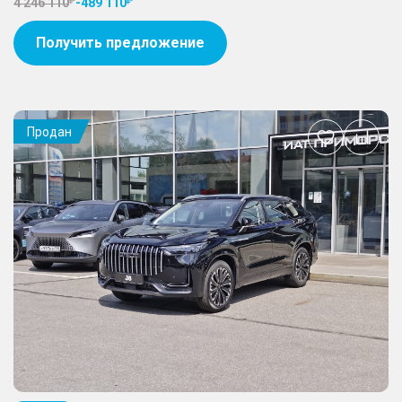
4 246 110
-
489 110
Получить предложение
Продан
Добавить
в
избранное