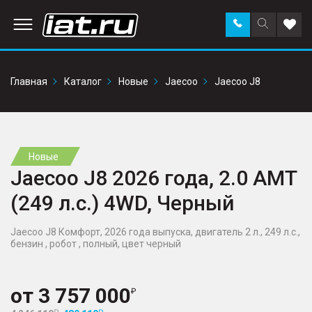
Заказать
Поиск
Доба
звонок
по
в
сайту
избр
Главная
Каталог
Новые
Jaecoo
Jaecoo J8
Новые
Jaecoo J8 2026 года, 2.0 AMT
(249 л.с.) 4WD, Черный
Jaecoo J8 Комфорт, 2026 года выпуска, двигатель 2 л., 249 л.с.,
бензин , робот , полный, цвет черный
от
3 757 000