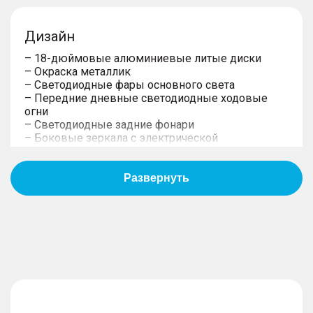
Дизайн
– 18-дюймовые алюминиевые литые диски
– Окраска металлик
– Светодиодные фары основного света
– Передние дневные светодиодные ходовые
огни
– Светодиодные задние фонари
– Боковые зеркала с электрической
регулировкой, обогревом, повторителями
поворотов
– Электропривод складывания зеркал
Комфорт
– Пассажирское сиденье с механической
регулировкой в 4-х направлениях
– Раздвижная шторка багажника
– Отделка сидений из искусственной кожи