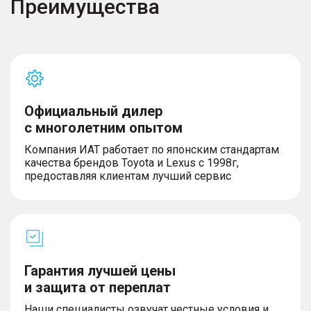
Преимущества
Безопасность
– Система распределения тормозного усилия
(EBD)
– Механическая блокировка замков задних
Официальный дилер
дверей от открывания детьми (детский замок)
с многолетним опытом
– Эра Глонасс
– Задние датчики парковки
Компания ИАТ работает по японским стандартам
– Передние датчики парковки
качества брендов Toyota и Lexus с 1998г,
– Система кругового обзора 540
предоставляя клиентам лучший сервис
– Система мониторинга давления и температуры
в шинах (TPMS)
– Система стабилизации курсовой устойчивости
(ESC)
– Антиблокировочная тормозная система (ABS)
– Датчик превышения заданной скорости/
ограничитель скорости
Гарантия лучшей цены
– Подушки безопасности водителя и переднего
и защита от переплат
пассажира
– Шторки безопасности
Наши специалисты озвучат честные условия и