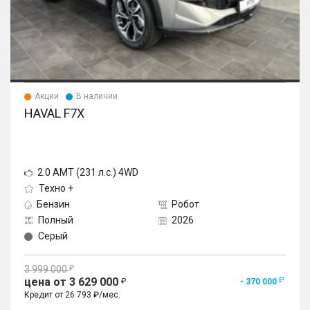
Акции
В наличии
HAVAL F7X
2.0 AMT (231 л.с.) 4WD
Техно +
Бензин
Робот
Полный
2026
Серый
3 999 000
цена от 3 629 000
- 370 000
Кредит от 26 793 ₽/мес.