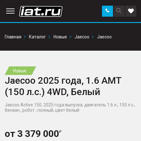
Заказать
Поиск
Доба
звонок
по
в
сайту
избр
Главная
Каталог
Новые
Jaecoo
Jaecoo
Новые
Jaecoo 2025 года, 1.6 AMT
(150 л.с.) 4WD, Белый
Jaecoo Active 150, 2025 года выпуска, двигатель 1.6 л., 150 л.с.,
бензин , робот , полный, цвет белый
от
3 379 000