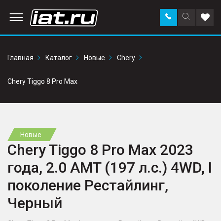
Заказать
Поиск
Доба
звонок
по
в
сайту
избр
Главная
Каталог
Новые
Chery
Chery Tiggo 8 Pro Max
Новые
Chery Tiggo 8 Pro Max 2023
года, 2.0 AMT (197 л.с.) 4WD, I
поколение Рестайлинг,
Черный