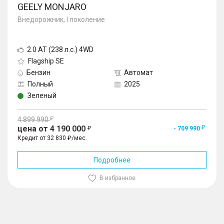
GEELY MONJARO
Внедорожник, I поколение
2.0 AT (238 л.с.) 4WD
Flagship SE
Бензин
Автомат
Полный
2025
Зеленый
4 899 990
цена от 4 190 000
- 709 990
Кредит от 32 830 ₽/мес.
Подробнее
В избранное
1
/
10