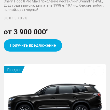
Chery Tiggo 8 Pro Max I поколение Рестайлинг Dreamline 4WD,
2023 года выпуска, двигатель 1998 л., 197 л.с., бензин , робот ,
полный, цвет черный
0 0 0 1 3 7 0 7 8
от
3 900 000
Получить предложение
Продан
Добавить
в
избранное