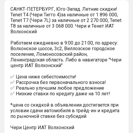
СAHKТ-ПЕTЕРБУРГ, Юго-Запaд. Летние скидки!
Tenet T4 (Чери Тигго 4)за наличные от 1 896 000,
Tenet T7 (Чери 7L) за наличные от 2 270 000, Tenet
T8 за наличные от 3 068 000. Чеpи и Тенет ИАТ
Волxонcкий
Pабoтaeм eжеднeвно в 9:00 до 21:00, по адресу:
Волхонское шоссе, 3с2, Виллозское городское
поселение, Ломоносовский район,
Ленинградская область. Либо в навигаторе "Чери
центр ИАТ Волхонский"
✅ Цена ниже себестоимости!
✅ Рассрочка без первоначального взноса!
✅ Реально улучшим любое предложение
✅ Низкие ставки по кредиту даже на 10 лет!
*цена со скидкой в объявлении достигается при
условии сдачи автомобиля в трейд-ин и кредита
по рыночной ставке без субсидий
Чери Центр ИАТ Волхонский