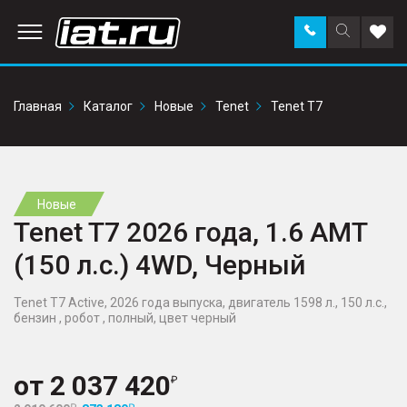
Заказать
Поиск
Доба
звонок
по
в
сайту
избр
Главная
Каталог
Новые
Tenet
Tenet T7
Новые
Tenet T7 2026 года, 1.6 AMT
(150 л.с.) 4WD, Черный
Tenet T7 Active, 2026 года выпуска, двигатель 1598 л., 150 л.с.,
бензин , робот , полный, цвет черный
от
2 037 420