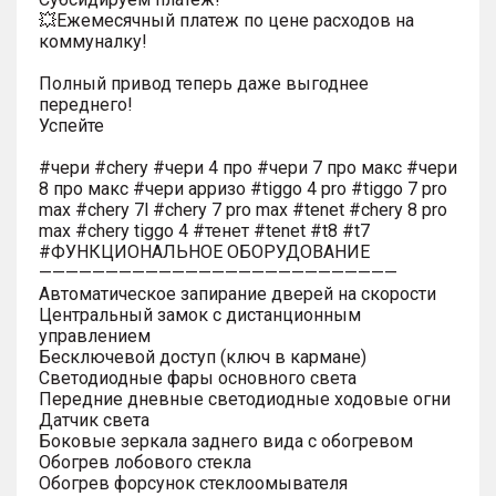
💥Ежемесячный платеж по цене расходов на
коммуналку!
Полный привод теперь даже выгоднее
переднего!
Успейте
#чери #chery #чери 4 про #чери 7 про макс #чери
8 про макс #чери арризо #tiggo 4 pro #tiggo 7 pro
max #chery 7l #chery 7 pro max #tenet #chery 8 pro
max #chery tiggo 4 #тенет #tenet #t8 #t7
#ФУНКЦИОНАЛЬНОЕ ОБОРУДОВАНИЕ
———————————————————————————
Автоматическое запирание дверей на скорости
Центральный замок с дистанционным
управлением
Бесключевой доступ (ключ в кармане)
Светодиодные фары основного света
Передние дневные светодиодные ходовые огни
Датчик света
Боковые зеркала заднего вида с обогревом
Обогрев лобового стекла
Обогрев форсунок стеклоомывателя