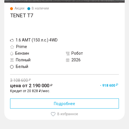
Акции
В наличии
TENET T7
1.6 AMT (150 л.с.) 4WD
Prime
Бензин
Робот
Полный
2026
Белый
3 108 600
цена от 2 190 000
- 918 600
Кредит от 20 828 ₽/мес.
Подробнее
В избранное
1
/
10