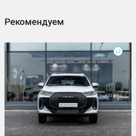
Рекомендуем
T7
T
Еще 22 фото