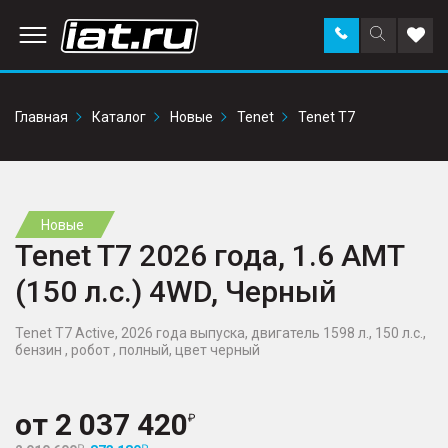
Заказать
Поиск
Доба
звонок
по
в
сайту
избр
Главная
Каталог
Новые
Tenet
Tenet T7
Новые
Tenet T7 2026 года, 1.6 AMT
(150 л.с.) 4WD, Черный
Tenet T7 Active, 2026 года выпуска, двигатель 1598 л., 150 л.с.,
бензин , робот , полный, цвет черный
от
2 037 420