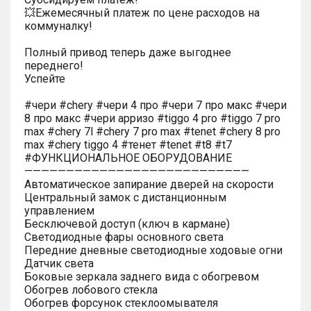
💥Ежемесячный платеж по цене расходов на
коммуналку!
Полный привод теперь даже выгоднее
переднего!
Успейте
#чери #chery #чери 4 про #чери 7 про макс #чери
8 про макс #чери арризо #tiggo 4 pro #tiggo 7 pro
max #chery 7l #chery 7 pro max #tenet #chery 8 pro
max #chery tiggo 4 #тенет #tenet #t8 #t7
#ФУНКЦИОНАЛЬНОЕ ОБОРУДОВАНИЕ
———————————————————————————
Автоматическое запирание дверей на скорости
Центральный замок с дистанционным
управлением
Бесключевой доступ (ключ в кармане)
Светодиодные фары основного света
Передние дневные светодиодные ходовые огни
Датчик света
Боковые зеркала заднего вида с обогревом
Обогрев лобового стекла
Обогрев форсунок стеклоомывателя