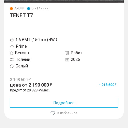
Акции
В наличии
TENET T7
1.6 AMT (150 л.с.) 4WD
Prime
Бензин
Робот
Полный
2026
Белый
3 108 600
цена от 2 190 000
- 918 600
Кредит от 20 828 ₽/мес.
Подробнее
В избранное
1
/
10