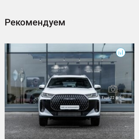
Рекомендуем
T7
T
Еще 22 фото