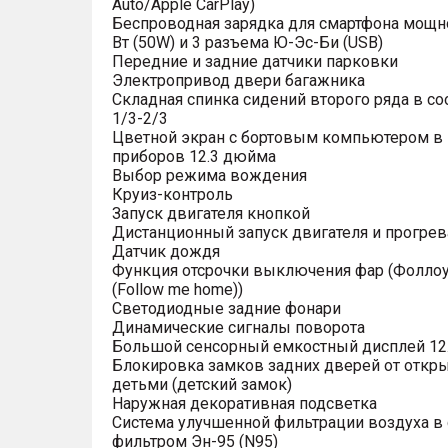
Auto/Apple CarPlay)
Беспроводная зарядка для смартфона мощн
Вт (50W) и 3 разъема Ю-Эс-Би (USB)
Передние и задние датчики парковки
Электропривод двери багажника
Складная спинка сидений второго ряда в с
1/3-2/3
Цветной экран с бортовым компьютером в
приборов 12.3 дюйма
Выбор режима вождения
Круиз-контроль
Запуск двигателя кнопкой
Дистанционный запуск двигателя и прогрев
Датчик дождя
Функция отсрочки выключения фар (Фоллоу
(Follow me home))
Светодиодные задние фонари
Динамические сигналы поворота
Большой сенсорный емкостный дисплей 12
Блокировка замков задних дверей от откр
детьми (детский замок)
Наружная декоративная подсветка
Система улучшенной фильтрации воздуха в 
фильтром Эн-95 (N95)