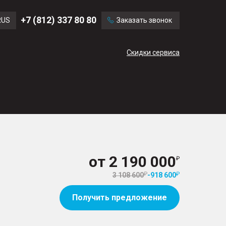
Ford
Land Rover
+7 (812) 337 80 80
RUS
Заказать звонок
Mercedes Benz
Cadillac
ENG
Скидки сервиса
CN
от
2 190 000
3 108 600
-
918 600
Получить предложение