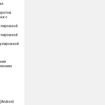
ал
оротов
ки с
улировкой
улировкой
гулировкой
ния
влениях
Android