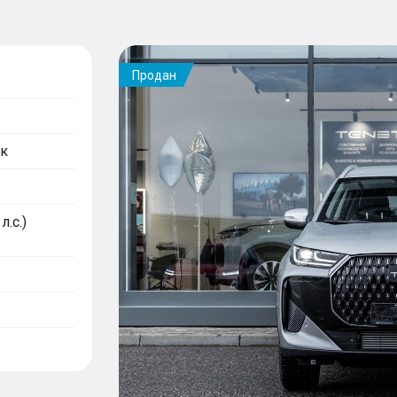
Продан
к
л.с.)