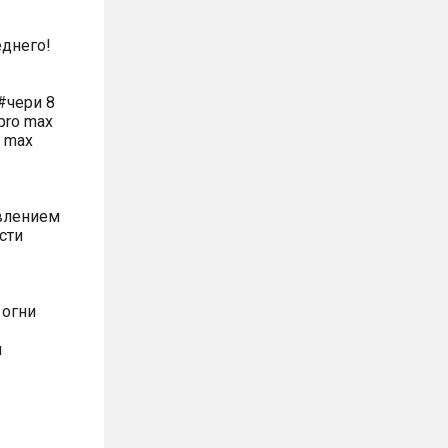
днего!
#чери 8
pro max
o max
влением
сти
 огни
м