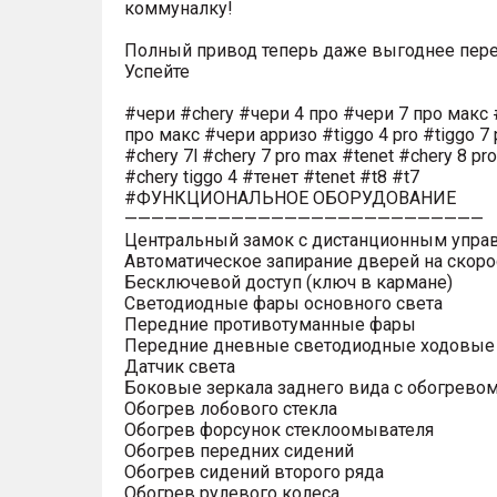
коммуналку!
Полный привод теперь даже выгоднее пере
Успейте
#чери #chery #чери 4 про #чери 7 про макс 
про макс #чери арризо #tiggo 4 pro #tiggo 7 
#chery 7l #chery 7 pro max #tenet #chery 8 pr
#chery tiggo 4 #тенет #tenet #t8 #t7
#ФУНКЦИОНАЛЬНОЕ ОБОРУДОВАНИЕ
———————————————————————————
Центральный замок с дистанционным упра
Автоматическое запирание дверей на скоро
Бесключевой доступ (ключ в кармане)
Светодиодные фары основного света
Передние противотуманные фары
Передние дневные светодиодные ходовые
Датчик света
Боковые зеркала заднего вида с обогрево
Обогрев лобового стекла
Обогрев форсунок стеклоомывателя
Обогрев передних сидений
Обогрев сидений второго ряда
Обогрев рулевого колеса