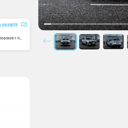
 на карте
зское г.п.,