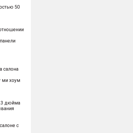
остью 50
оотношении
 панели
а салона
 ми хоум
.3 дюйма
ывания
салоне с