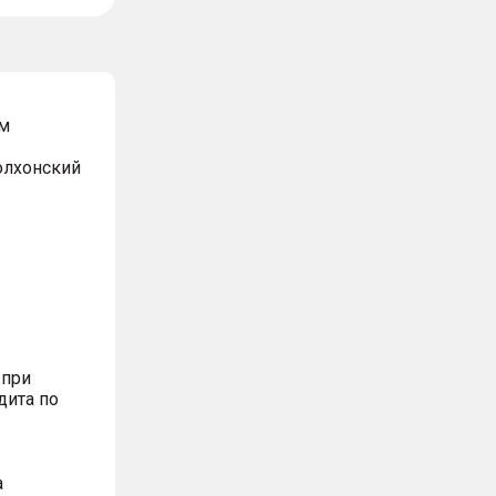
м
Волхонский
 при
дита по
а