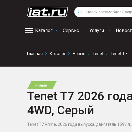
Мотоциклы
Vo
Снегоходы
Поиск
Au
Квадроциклы
Ci
Каталог
Сервис
Услуги
Новост
Онлайн запись на
Главная
Каталог
Новые
Tenet
Tenet T7
сервис
Новые
Tenet T7 2026 года
4WD, Серый
Tenet T7 Prime, 2026 года выпуска, двигатель 1598 л., 