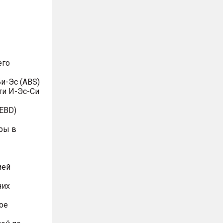
его
и-Эс (ABS)
ти И-Эс-Си
EBD)
ры в
ией
них
ое