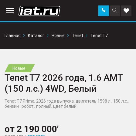
Заказать
Поиск
Доба
звонок
по
в
сайту
избр
Главная
Каталог
Новые
Tenet
Tenet T7
Новые
Tenet T7 2026 года, 1.6 AMT
(150 л.с.) 4WD, Белый
Tenet T7 Prime, 2026 года выпуска, двигатель 1598 л., 150 л.с.,
бензин , робот , полный, цвет белый
от
2 190 000