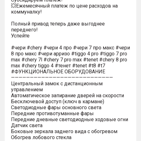
💥Ежемесячный платеж по цене расходов на
коммуналку!
Полный привод теперь даже выгоднее
переднего!
Успейте
#чери #chery #чери 4 про #чери 7 про макс #чери
8 про макс #чери арризо #tiggo 4 pro #tiggo 7 pro
max #chery 7l #chery 7 pro max #tenet #chery 8 pro
max #chery tiggo 4 #тенет #tenet #t8 #t7
#ФУНКЦИОНАЛЬНОЕ ОБОРУДОВАНИЕ
———————————————————————————
Центральный замок с дистанционным
управлением
Автоматическое запирание дверей на скорости
Бесключевой доступ (ключ в кармане)
Светодиодные фары основного света
Передние противотуманные фары
Передние дневные светодиодные ходовые огни
Датчик света
Боковые зеркала заднего вида с обогревом
Обогрев лобового стекла