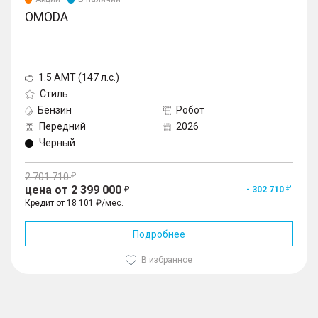
OMODA
1.5 AMT (147 л.с.)
Стиль
Бензин
Робот
Передний
2026
Черный
2 701 710
цена от 2 399 000
- 302 710
Кредит от 18 101 ₽/мес.
Подробнее
В избранное
1
/
10