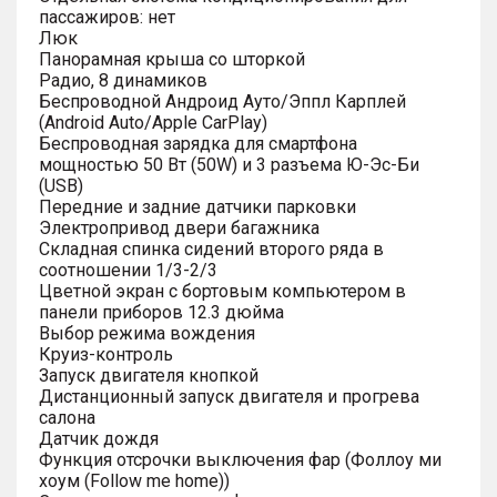
пассажиров: нет
Люк
Панорамная крыша со шторкой
Радио, 8 динамиков
Беспроводной Андроид Ауто/Эппл Карплей
(Android Auto/Apple CarPlay)
Беспроводная зарядка для смартфона
мощностью 50 Вт (50W) и 3 разъема Ю-Эс-Би
(USB)
Передние и задние датчики парковки
Электропривод двери багажника
Складная спинка сидений второго ряда в
соотношении 1/3-2/3
Цветной экран с бортовым компьютером в
панели приборов 12.3 дюйма
Выбор режима вождения
Круиз-контроль
Запуск двигателя кнопкой
Дистанционный запуск двигателя и прогрева
салона
Датчик дождя
Функция отсрочки выключения фар (Фоллоу ми
хоум (Follow me home))