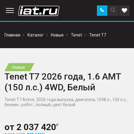
Заказать
Поиск
Доба
звонок
по
в
сайту
избр
Главная
Каталог
Новые
Tenet
Tenet T7
Новые
Tenet T7 2026 года, 1.6 AMT
(150 л.с.) 4WD, Белый
Tenet T7 Active, 2026 года выпуска, двигатель 1598 л., 150 л.с.,
бензин , робот , полный, цвет белый
от
2 037 420