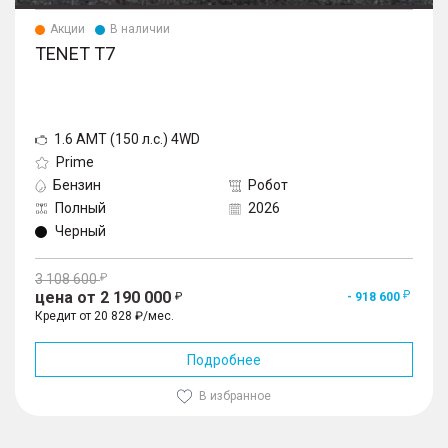
Акции
В наличии
TENET T7
1.6 AMT (150 л.с.) 4WD
Prime
Бензин
Робот
Полный
2026
Черный
3 108 600
цена от 2 190 000
- 918 600
Кредит от 20 828 ₽/мес.
Подробнее
В избранное
1
/
10