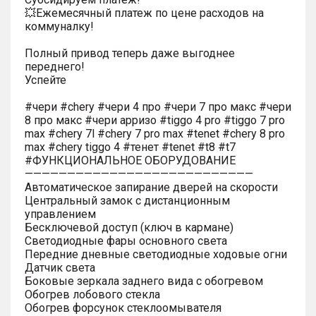
💥Ежемесячный платеж по цене расходов на
коммуналку!
Полный привод теперь даже выгоднее
переднего!
Успейте
#чери #chery #чери 4 про #чери 7 про макс #чери
8 про макс #чери арризо #tiggo 4 pro #tiggo 7 pro
max #chery 7l #chery 7 pro max #tenet #chery 8 pro
max #chery tiggo 4 #тенет #tenet #t8 #t7
#ФУНКЦИОНАЛЬНОЕ ОБОРУДОВАНИЕ
———————————————————————————
Автоматическое запирание дверей на скорости
Центральный замок с дистанционным
управлением
Бесключевой доступ (ключ в кармане)
Светодиодные фары основного света
Передние дневные светодиодные ходовые огни
Датчик света
Боковые зеркала заднего вида с обогревом
Обогрев лобового стекла
Обогрев форсунок стеклоомывателя