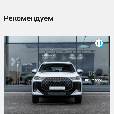
Рекомендуем
T7
T
Еще 22 фото