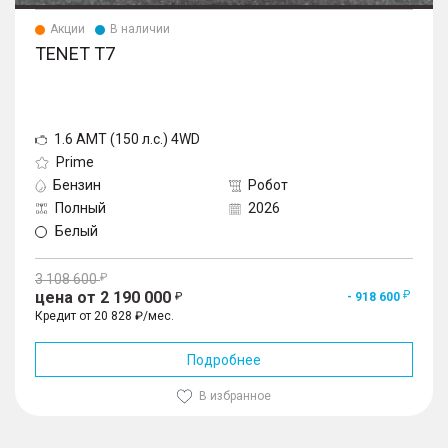
Акции
В наличии
TENET T7
1.6 AMT (150 л.с.) 4WD
Prime
Бензин
Робот
Полный
2026
Белый
3 108 600
цена от 2 190 000
- 918 600
Кредит от 20 828 ₽/мес.
Подробнее
В избранное
1
/
10