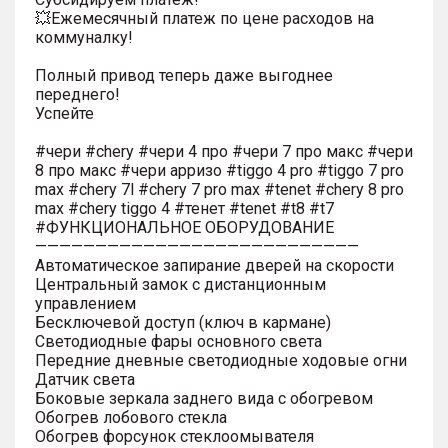
💥Ежемесячный платеж по цене расходов на
коммуналку!
Полный привод теперь даже выгоднее
переднего!
Успейте
#чери #chery #чери 4 про #чери 7 про макс #чери
8 про макс #чери арризо #tiggo 4 pro #tiggo 7 pro
max #chery 7l #chery 7 pro max #tenet #chery 8 pro
max #chery tiggo 4 #тенет #tenet #t8 #t7
#ФУНКЦИОНАЛЬНОЕ ОБОРУДОВАНИЕ
———————————————————————————
Автоматическое запирание дверей на скорости
Центральный замок с дистанционным
управлением
Бесключевой доступ (ключ в кармане)
Светодиодные фары основного света
Передние дневные светодиодные ходовые огни
Датчик света
Боковые зеркала заднего вида с обогревом
Обогрев лобового стекла
Обогрев форсунок стеклоомывателя