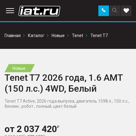
Заказать
Поиск
Доба
звонок
по
в
сайту
избр
Главная
Каталог
Новые
Tenet
Tenet T7
Новые
Tenet T7 2026 года, 1.6 AMT
(150 л.с.) 4WD, Белый
Tenet T7 Active, 2026 года выпуска, двигатель 1598 л., 150 л.с.,
бензин , робот , полный, цвет белый
от
2 037 420