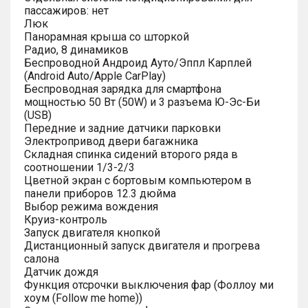
пассажиров: нет
Люк
Панорамная крыша со шторкой
Радио, 8 динамиков
Беспроводной Андроид Ауто/Эппл Карплей
(Android Auto/Apple CarPlay)
Беспроводная зарядка для смартфона
мощностью 50 Вт (50W) и 3 разъема Ю-Эс-Би
(USB)
Передние и задние датчики парковки
Электропривод двери багажника
Складная спинка сидений второго ряда в
соотношении 1/3-2/3
Цветной экран с бортовым компьютером в
панели приборов 12.3 дюйма
Выбор режима вождения
Круиз-контроль
Запуск двигателя кнопкой
Дистанционный запуск двигателя и прогрева
салона
Датчик дождя
Функция отсрочки выключения фар (Фоллоу ми
хоум (Follow me home))