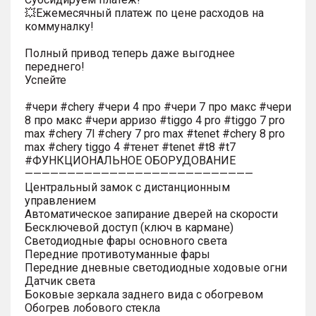
💥Ежемесячный платеж по цене расходов на
коммуналку!
Полный привод теперь даже выгоднее
переднего!
Успейте
#чери #chery #чери 4 про #чери 7 про макс #чери
8 про макс #чери арризо #tiggo 4 pro #tiggo 7 pro
max #chery 7l #chery 7 pro max #tenet #chery 8 pro
max #chery tiggo 4 #тенет #tenet #t8 #t7
#ФУНКЦИОНАЛЬНОЕ ОБОРУДОВАНИЕ
———————————————————————————
Центральный замок с дистанционным
управлением
Автоматическое запирание дверей на скорости
Бесключевой доступ (ключ в кармане)
Светодиодные фары основного света
Передние противотуманные фары
Передние дневные светодиодные ходовые огни
Датчик света
Боковые зеркала заднего вида с обогревом
Обогрев лобового стекла