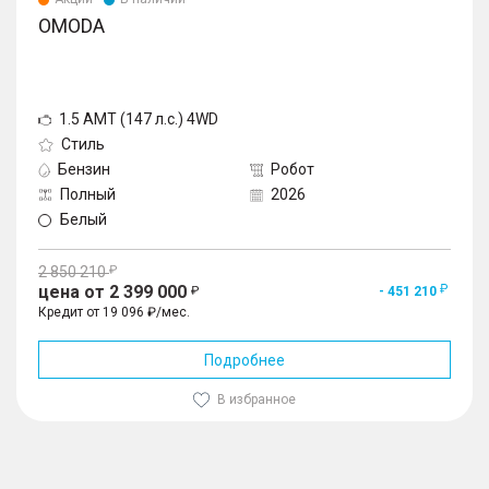
OMODA
1.5 AMT (147 л.с.) 4WD
Стиль
Бензин
Робот
Полный
2026
Белый
2 850 210
цена от 2 399 000
- 451 210
Кредит от 19 096 ₽/мес.
Подробнее
В избранное
1
/
10