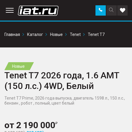
Заказать
Поиск
Доба
звонок
по
в
сайту
избр
Главная
Каталог
Новые
Tenet
Tenet T7
Новые
Tenet T7 2026 года, 1.6 AMT
(150 л.с.) 4WD, Белый
Tenet T7 Prime, 2026 года выпуска, двигатель 1598 л., 150 л.с.,
бензин , робот , полный, цвет белый
от
2 190 000