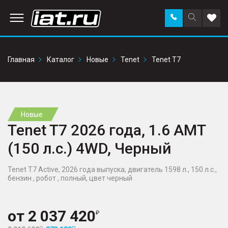
Заказать
Поиск
Доба
звонок
по
в
сайту
избр
Главная
Каталог
Новые
Tenet
Tenet T7
Новые
Tenet T7 2026 года, 1.6 AMT
(150 л.с.) 4WD, Черный
Tenet T7 Active, 2026 года выпуска, двигатель 1598 л., 150 л.с.,
бензин , робот , полный, цвет черный
от
2 037 420