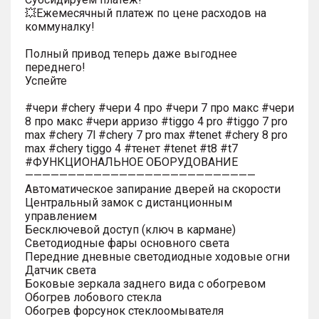
💥Ежемесячный платеж по цене расходов на
коммуналку!
Полный привод теперь даже выгоднее
переднего!
Успейте
#чери #chery #чери 4 про #чери 7 про макс #чери
8 про макс #чери арризо #tiggo 4 pro #tiggo 7 pro
max #chery 7l #chery 7 pro max #tenet #chery 8 pro
max #chery tiggo 4 #тенет #tenet #t8 #t7
#ФУНКЦИОНАЛЬНОЕ ОБОРУДОВАНИЕ
———————————————————————————
Автоматическое запирание дверей на скорости
Центральный замок с дистанционным
управлением
Бесключевой доступ (ключ в кармане)
Светодиодные фары основного света
Передние дневные светодиодные ходовые огни
Датчик света
Боковые зеркала заднего вида с обогревом
Обогрев лобового стекла
Обогрев форсунок стеклоомывателя