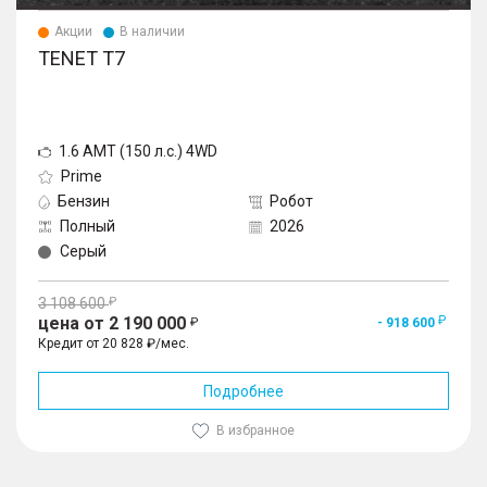
Акции
В наличии
TENET T7
1.6 AMT (150 л.с.) 4WD
Prime
Бензин
Робот
Полный
2026
Серый
3 108 600
цена от 2 190 000
- 918 600
Кредит от 20 828 ₽/мес.
Подробнее
В избранное
1
/
10