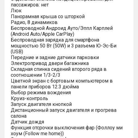
пассажиров: нет
Люк
Панорамная крыша со шторкой
Радио, 8 динамиков
Беспроводной Андроид Ауто/Эппл Карплей
(Android Auto/Apple CarPlay)
Беспроводная зарядка для смартфона
мощностью 50 Вт (50W) и 3 разъема Ю-Эс-Би
(USB)
Передние и задние датчики парковки
Электропривод двери багажника
Складная спинка сидений второго ряда в
соотношении 1/3-2/3
Цветной экран с бортовым компьютером в
панели приборов 12.3 дюйма
Выбор режима вождения
Круиз-контроль
Запуск двигателя кнопкой
Дистанционный запуск двигателя и прогрева
салона
Датчик дождя
Функция отсрочки выключения фар (Фоллоу ми
хоум (Follow me home))