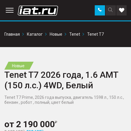
Заказать
Поиск
Доба
звонок
по
в
сайту
избр
Главная
Каталог
Новые
Tenet
Tenet T7
Новые
Tenet T7 2026 года, 1.6 AMT
(150 л.с.) 4WD, Белый
Tenet T7 Prime, 2026 года выпуска, двигатель 1598 л., 150 л.с.,
бензин , робот , полный, цвет белый
от
2 190 000