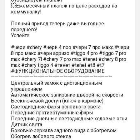
💥Ежемесячный платеж по цене расходов на
коммуналку!
Полный привод теперь даже выгоднее
переднего!
Успейте
#чери #chery #чери 4 про #чери 7 про макс #чери
8 про макс #чери арризо #tiggo 4 pro #tiggo 7 pro
max #chery 7l #chery 7 pro max #tenet #chery 8 pro
max #chery tiggo 4 #тенет #tenet #t8 #t7
#ФУНКЦИОНАЛЬНОЕ ОБОРУДОВАНИЕ
———————————————————————————
Центральный замок с дистанционным
управлением
Автоматическое запирание дверей на скорости
Бесключевой доступ (ключ в кармане)
Светодиодные фары основного света
Передние противотуманные фары
Передние дневные светодиодные ходовые огни
Датчик света
Боковые зеркала заднего вида с обогревом
Обогрев лобового стекла