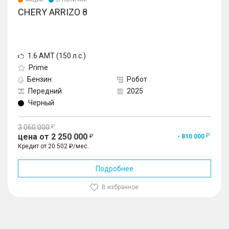
CHERY ARRIZO 8
1.6 AMT (150 л.с.)
Prime
Бензин
Робот
Передний
2025
Черный
3 060 000
цена от 2 250 000
- 810 000
Кредит от 20 502 ₽/мес.
Подробнее
В избранное
1
/
10