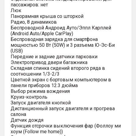
пассажиров: нет
Люк
Панорамная крыша со шторкой
Радио, 8 динамиков
Беспроводной Андроид Ауто/Эппл Карплей
(Android Auto/Apple CarPlay)
Беспроводная зарядка для смартфона
мощностью 50 Вт (50W) и 3 разъема Ю-Эс-Би
(USB)
Передние и задние датчики парковки
Электропривод двери багажника
Складная спинка сидений второго ряда в
соотношении 1/3-2/3
Цветной экран с бортовым компьютером в
панели приборов 12.3 дюйма
Выбор режима вождения
Круиз-контроль
Запуск двигателя кнопкой
Дистанционный запуск двигателя и прогрева
салона
Датчик дождя
Функция отсрочки выключения фар (Фоллоу ми
хоум (Follow me home))