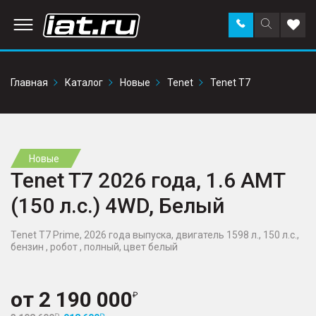
Заказать
Поиск
Доба
звонок
по
в
сайту
избр
Главная
Каталог
Новые
Tenet
Tenet T7
Новые
Tenet T7 2026 года, 1.6 AMT
(150 л.с.) 4WD, Белый
Tenet T7 Prime, 2026 года выпуска, двигатель 1598 л., 150 л.с.,
бензин , робот , полный, цвет белый
от
2 190 000