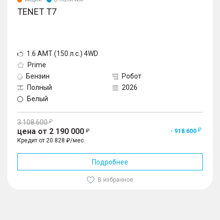
TENET T7
1.6 AMT (150 л.с.) 4WD
Prime
Бензин
Робот
Полный
2026
Белый
3 108 600
цена от 2 190 000
- 918 600
Кредит от 20 828 ₽/мес.
Подробнее
В избранное
1
/
10