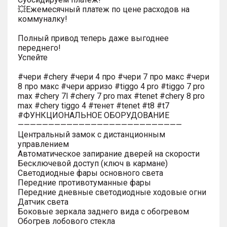
💥Ежемесячный платеж по цене расходов на
коммуналку!
Полный привод теперь даже выгоднее
переднего!
Успейте
#чери #chery #чери 4 про #чери 7 про макс #чери
8 про макс #чери арризо #tiggo 4 pro #tiggo 7 pro
max #chery 7l #chery 7 pro max #tenet #chery 8 pro
max #chery tiggo 4 #тенет #tenet #t8 #t7
#ФУНКЦИОНАЛЬНОЕ ОБОРУДОВАНИЕ
———————————————————————————
Центральный замок с дистанционным
управлением
Автоматическое запирание дверей на скорости
Бесключевой доступ (ключ в кармане)
Светодиодные фары основного света
Передние противотуманные фары
Передние дневные светодиодные ходовые огни
Датчик света
Боковые зеркала заднего вида с обогревом
Обогрев лобового стекла