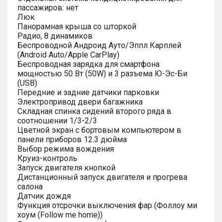
пассажиров: нет
Люк
Панорамная крыша со шторкой
Радио, 8 динамиков
Беспроводной Андроид Ауто/Эппл Карплей
(Android Auto/Apple CarPlay)
Беспроводная зарядка для смартфона
мощностью 50 Вт (50W) и 3 разъема Ю-Эс-Би
(USB)
Передние и задние датчики парковки
Электропривод двери багажника
Складная спинка сидений второго ряда в
соотношении 1/3-2/3
Цветной экран с бортовым компьютером в
панели приборов 12.3 дюйма
Выбор режима вождения
Круиз-контроль
Запуск двигателя кнопкой
Дистанционный запуск двигателя и прогрева
салона
Датчик дождя
Функция отсрочки выключения фар (Фоллоу ми
хоум (Follow me home))