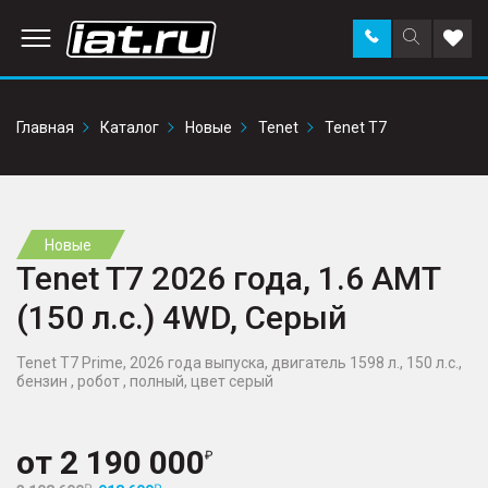
Заказать
Поиск
Доба
звонок
по
в
сайту
избр
Главная
Каталог
Новые
Tenet
Tenet T7
Новые
Tenet T7 2026 года, 1.6 AMT
(150 л.с.) 4WD, Серый
Tenet T7 Prime, 2026 года выпуска, двигатель 1598 л., 150 л.с.,
бензин , робот , полный, цвет серый
от
2 190 000