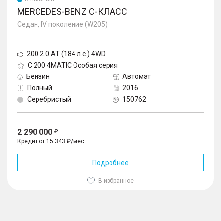
MERCEDES-BENZ C-КЛАСС
Седан, IV поколение (W205)
200 2.0 AT (184 л.с.) 4WD
C 200 4MATIC Особая серия
Бензин
Автомат
Полный
2016
Серебристый
150762
2 290 000
Кредит от 15 343 ₽/мес.
Подробнее
В избранное
1
/
10