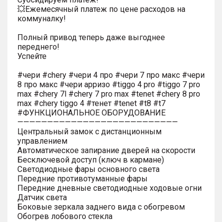
💥Ежемесячный платеж по цене расходов на
коммуналку!
Полный привод теперь даже выгоднее
переднего!
Успейте
#чери #chery #чери 4 про #чери 7 про макс #чери
8 про макс #чери арризо #tiggo 4 pro #tiggo 7 pro
max #chery 7l #chery 7 pro max #tenet #chery 8 pro
max #chery tiggo 4 #тенет #tenet #t8 #t7
#ФУНКЦИОНАЛЬНОЕ ОБОРУДОВАНИЕ
———————————————————————————
Центральный замок с дистанционным
управлением
Автоматическое запирание дверей на скорости
Бесключевой доступ (ключ в кармане)
Светодиодные фары основного света
Передние противотуманные фары
Передние дневные светодиодные ходовые огни
Датчик света
Боковые зеркала заднего вида с обогревом
Обогрев лобового стекла