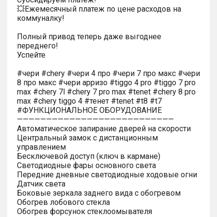
💥Ежемесячный платеж по цене расходов на
коммуналку!
Полный привод теперь даже выгоднее
переднего!
Успейте
#чери #chery #чери 4 про #чери 7 про макс #чери
8 про макс #чери арризо #tiggo 4 pro #tiggo 7 pro
max #chery 7l #chery 7 pro max #tenet #chery 8 pro
max #chery tiggo 4 #тенет #tenet #t8 #t7
#ФУНКЦИОНАЛЬНОЕ ОБОРУДОВАНИЕ
———————————————————————————
Автоматическое запирание дверей на скорости
Центральный замок с дистанционным
управлением
Бесключевой доступ (ключ в кармане)
Светодиодные фары основного света
Передние дневные светодиодные ходовые огни
Датчик света
Боковые зеркала заднего вида с обогревом
Обогрев лобового стекла
Обогрев форсунок стеклоомывателя