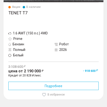
Акции
В наличии
TENET T7
1.6 AMT (150 л.с.) 4WD
Prime
Бензин
Робот
Полный
2026
Белый
3 108 600
цена от 2 190 000
- 918 600
Кредит от 20 828 ₽/мес.
Подробнее
В избранное
1
/
10