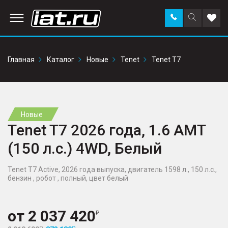
Заказать
Поиск
Доба
звонок
по
в
сайту
избр
Главная
Каталог
Новые
Tenet
Tenet T7
Новые
Tenet T7 2026 года, 1.6 AMT
(150 л.с.) 4WD, Белый
Tenet T7 Active, 2026 года выпуска, двигатель 1598 л., 150 л.с.,
бензин , робот , полный, цвет белый
от
2 037 420