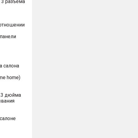
 3 разъема
оотношении
 панели
а салона
me home)
.3 дюйма
ывания
 салоне