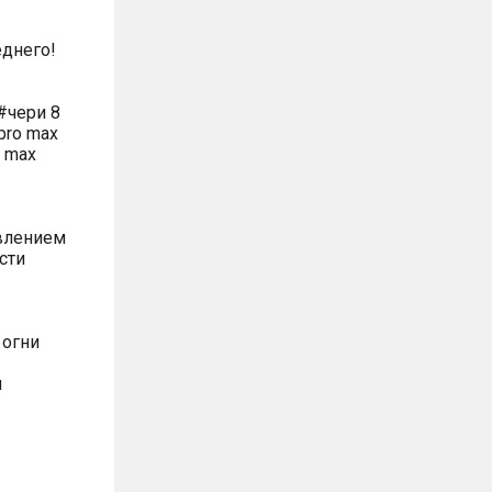
днего!
#чери 8
pro max
o max
влением
сти
 огни
м