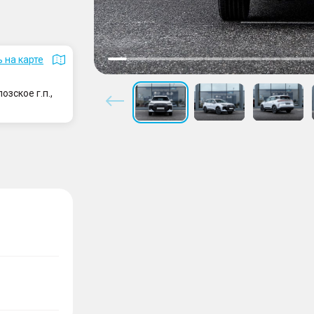
 на карте
зское г.п.,