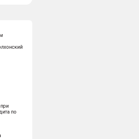
м
Волхонский
 при
дита по
а