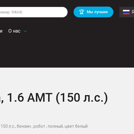
lkswagen
Mitsubishi
BMW
🏆
Мы лучшие
di
Chevrolet
Volvo
troen
Mini
и
О нас
, 1.6 AMT (150 л.с.)
150 л.с., бензин , робот , полный, цвет белый