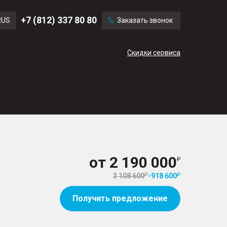
Ford
Land Rover
+7 (812) 337 80 80
RUS
Заказать звонок
Mercedes Benz
Cadillac
ENG
Скидки сервиса
CN
от
2 190 000
3 108 600
-
918 600
Получить предложение