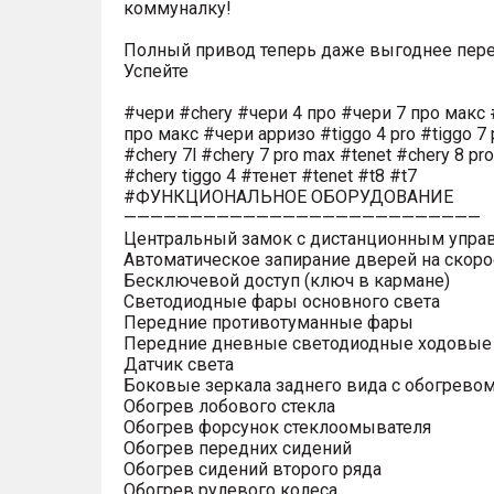
коммуналку!
Полный привод теперь даже выгоднее пере
Успейте
#чери #chery #чери 4 про #чери 7 про макс 
про макс #чери арризо #tiggo 4 pro #tiggo 7 
#chery 7l #chery 7 pro max #tenet #chery 8 pr
#chery tiggo 4 #тенет #tenet #t8 #t7
#ФУНКЦИОНАЛЬНОЕ ОБОРУДОВАНИЕ
———————————————————————————
Центральный замок с дистанционным упра
Автоматическое запирание дверей на скоро
Бесключевой доступ (ключ в кармане)
Светодиодные фары основного света
Передние противотуманные фары
Передние дневные светодиодные ходовые
Датчик света
Боковые зеркала заднего вида с обогрево
Обогрев лобового стекла
Обогрев форсунок стеклоомывателя
Обогрев передних сидений
Обогрев сидений второго ряда
Обогрев рулевого колеса