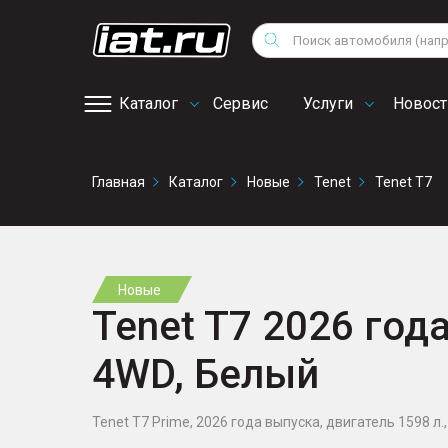
Мотоциклы
Vo
Снегоходы
Поиск
Au
Квадроциклы
Ci
Каталог
Сервис
Услуги
Новост
Онлайн запись на
Главная
Каталог
Новые
Tenet
Tenet T7
сервис
Новые
Tenet T7 2026 года
4WD, Белый
Tenet T7 Prime, 2026 года выпуска, двигатель 1598 л., 