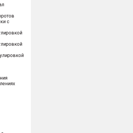
ал
оротов
ки с
улировкой
улировкой
гулировкой
ния
влениях