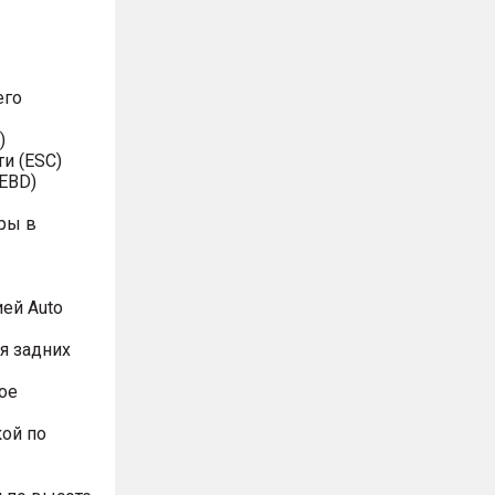
его
)
и (ESC)
EBD)
ры в
ей Auto
я задних
ое
ой по