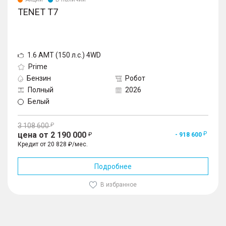
TENET T7
1.6 AMT (150 л.с.) 4WD
Prime
Бензин
Робот
Полный
2026
Белый
3 108 600
цена от 2 190 000
- 918 600
Кредит от 20 828 ₽/мес.
Подробнее
В избранное
1
/
10