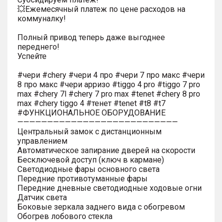
💥Ежемесячный платеж по цене расходов на
коммуналку!
Полный привод теперь даже выгоднее
переднего!
Успейте
#чери #chery #чери 4 про #чери 7 про макс #чери
8 про макс #чери арризо #tiggo 4 pro #tiggo 7 pro
max #chery 7l #chery 7 pro max #tenet #chery 8 pro
max #chery tiggo 4 #тенет #tenet #t8 #t7
#ФУНКЦИОНАЛЬНОЕ ОБОРУДОВАНИЕ
———————————————————————————
Центральный замок с дистанционным
управлением
Автоматическое запирание дверей на скорости
Бесключевой доступ (ключ в кармане)
Светодиодные фары основного света
Передние противотуманные фары
Передние дневные светодиодные ходовые огни
Датчик света
Боковые зеркала заднего вида с обогревом
Обогрев лобового стекла