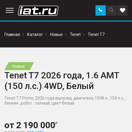
Заказать
Поиск
Доба
звонок
по
в
сайту
избр
Главная
Каталог
Новые
Tenet
Tenet T7
Новые
Tenet T7 2026 года, 1.6 AMT
(150 л.с.) 4WD, Белый
Tenet T7 Prime, 2026 года выпуска, двигатель 1598 л., 150 л.с.,
бензин , робот , полный, цвет белый
от
2 190 000