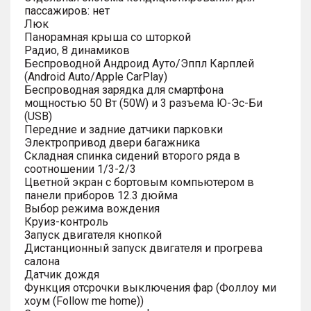
пассажиров: нет
Люк
Панорамная крыша со шторкой
Радио, 8 динамиков
Беспроводной Андроид Ауто/Эппл Карплей
(Android Auto/Apple CarPlay)
Беспроводная зарядка для смартфона
мощностью 50 Вт (50W) и 3 разъема Ю-Эс-Би
(USB)
Передние и задние датчики парковки
Электропривод двери багажника
Складная спинка сидений второго ряда в
соотношении 1/3-2/3
Цветной экран с бортовым компьютером в
панели приборов 12.3 дюйма
Выбор режима вождения
Круиз-контроль
Запуск двигателя кнопкой
Дистанционный запуск двигателя и прогрева
салона
Датчик дождя
Функция отсрочки выключения фар (Фоллоу ми
хоум (Follow me home))