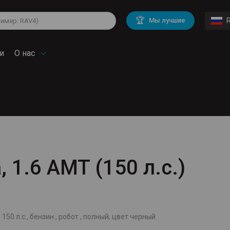
lkswagen
Mitsubishi
BMW
🏆
Мы лучшие
di
Chevrolet
Volvo
troen
Mini
и
О нас
, 1.6 AMT (150 л.с.)
 150 л.с., бензин , робот , полный, цвет черный