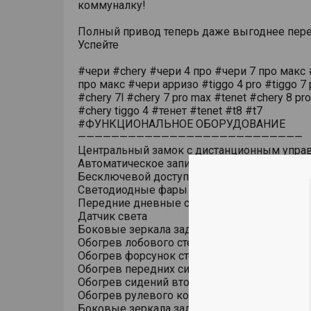
коммуналку!
Полный привод теперь даже выгоднее пере
Успейте
#чери #chery #чери 4 про #чери 7 про макс 
про макс #чери арризо #tiggo 4 pro #tiggo 7 
#chery 7l #chery 7 pro max #tenet #chery 8 pr
#chery tiggo 4 #тенет #tenet #t8 #t7
#ФУНКЦИОНАЛЬНОЕ ОБОРУДОВАНИЕ
———————————————————————————
Центральный замок с дистанционным упра
Автоматическое запирание дверей на скоро
Бесключевой доступ (ключ в кармане)
Светодиодные фары основного света
Передние дневные светодиодные ходовые
Датчик света
Боковые зеркала заднего вида с обогрево
Обогрев лобового стекла
Обогрев форсунок стеклоомывателя
Обогрев передних сидений
Обогрев сидений второго ряда
Обогрев рулевого колеса
Боковые зеркала заднего вида с