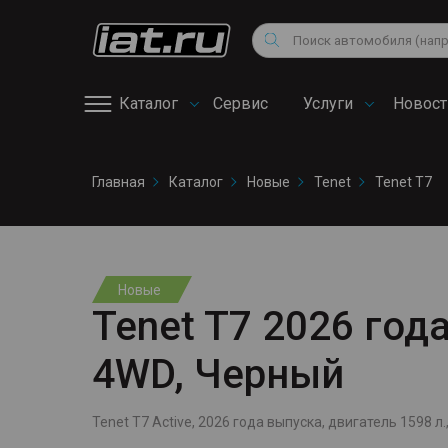
Мотоциклы
Vo
Снегоходы
Поиск
Au
Квадроциклы
Ci
Каталог
Сервис
Услуги
Новост
Онлайн запись на
Главная
Каталог
Новые
Tenet
Tenet T7
сервис
Новые
Tenet T7 2026 года
4WD, Черный
Tenet T7 Active, 2026 года выпуска, двигатель 1598 л.,