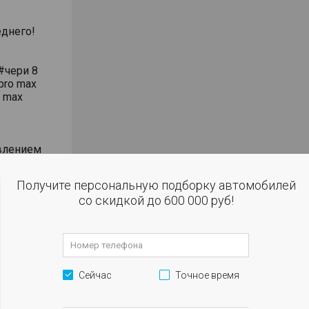
днего!
#чери 8
pro max
o max
влением
сти
Получите персональную подборку автомобилей
со скидкой до 600 000 руб!
 огни
м
Сейчас
Точное время