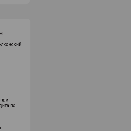
м
Волхонский
 при
дита по
а