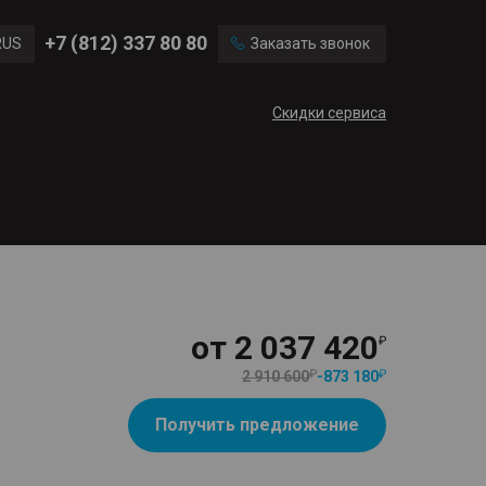
Ford
Land Rover
+7 (812) 337 80 80
RUS
Заказать звонок
Mercedes Benz
Cadillac
ENG
Скидки сервиса
CN
от
2 037 420
2 910 600
-
873 180
Получить предложение