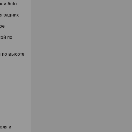
ей Auto
я задних
ое
ой по
 по высоте
еля и