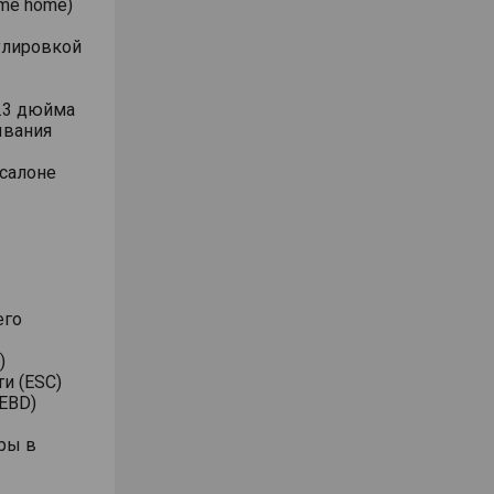
me home)
улировкой
.3 дюйма
ывания
 салоне
его
)
и (ESC)
EBD)
ры в