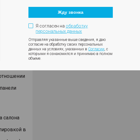
Кнопка
оротов
закрытия
ки с
Жду звонка
модального
окна
ния
Я согласен на
обработку
влениях
персональных данных
Отправляя указанные выше сведения, я даю
согласие на обработку своих персональных
данных на условиях, указанных в
Согласии
, с
которыми я ознакомился и принимаю в полном
объеме.
оотношении
 панели
а салона
лировкой в