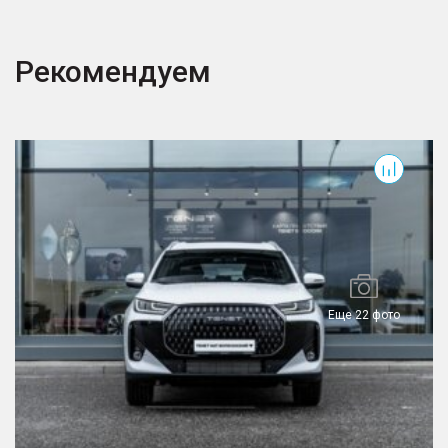
Рекомендуем
T7
T
Еще 22 фото