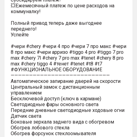
💥Ежемесячный платеж по цене расходов на
коммуналку!
Полный привод теперь даже выгоднее
переднего!
Успейте
#чери #chery #чери 4 про #чери 7 про макс #чери
8 про макс #чери арризо #tiggo 4 pro #tiggo 7 pro
max #chery 7l #chery 7 pro max #tenet #chery 8 pro
max #chery tiggo 4 #тенет #tenet #t8 #t7
#ФУНКЦИОНАЛЬНОЕ ОБОРУДОВАНИЕ
———————————————————————————
Автоматическое запирание дверей на скорости
Центральный замок с дистанционным
управлением
Бесключевой доступ (ключ в кармане)
Светодиодные фары основного света
Передние дневные светодиодные ходовые огни
Датчик света
Боковые зеркала заднего вида с обогревом
Обогрев лобового стекла
Обогрев форсунок стеклоомывателя