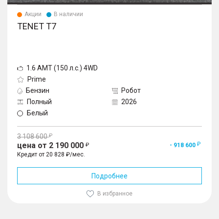
Акции
В наличии
TENET T7
1.6 AMT (150 л.с.) 4WD
Prime
Бензин
Робот
Полный
2026
Белый
3 108 600
цена от 2 190 000
- 918 600
Кредит от 20 828 ₽/мес.
Подробнее
В избранное
1
/
10