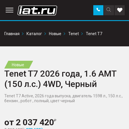
Заказать
Поиск
Доба
звонок
по
в
сайту
избр
Главная
Каталог
Новые
Tenet
Tenet T7
Новые
Tenet T7 2026 года, 1.6 AMT
(150 л.с.) 4WD, Черный
Tenet T7 Active, 2026 года выпуска, двигатель 1598 л., 150 л.с.,
бензин , робот , полный, цвет черный
от
2 037 420