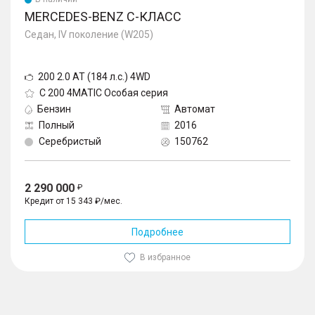
MERCEDES-BENZ C-КЛАСС
Седан, IV поколение (W205)
200 2.0 AT (184 л.с.) 4WD
C 200 4MATIC Особая серия
Бензин
Автомат
Полный
2016
Серебристый
150762
2 290 000
Кредит от 15 343 ₽/мес.
Подробнее
В избранное
1
/
10