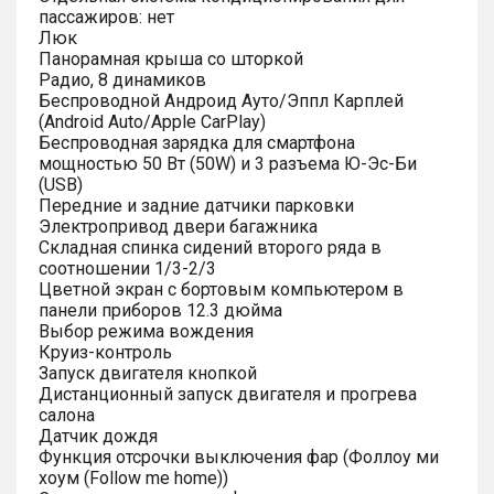
пассажиров: нет
Люк
Панорамная крыша со шторкой
Радио, 8 динамиков
Беспроводной Андроид Ауто/Эппл Карплей
(Android Auto/Apple CarPlay)
Беспроводная зарядка для смартфона
мощностью 50 Вт (50W) и 3 разъема Ю-Эс-Би
(USB)
Передние и задние датчики парковки
Электропривод двери багажника
Складная спинка сидений второго ряда в
соотношении 1/3-2/3
Цветной экран с бортовым компьютером в
панели приборов 12.3 дюйма
Выбор режима вождения
Круиз-контроль
Запуск двигателя кнопкой
Дистанционный запуск двигателя и прогрева
салона
Датчик дождя
Функция отсрочки выключения фар (Фоллоу ми
хоум (Follow me home))