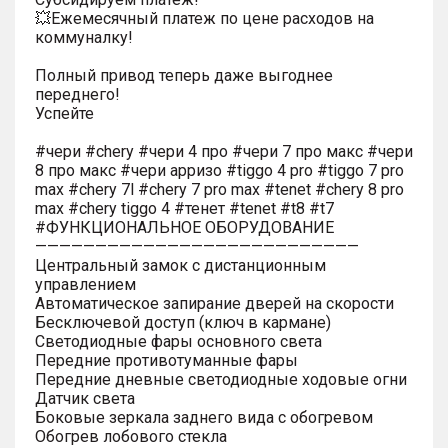
💥Ежемесячный платеж по цене расходов на
коммуналку!
Полный привод теперь даже выгоднее
переднего!
Успейте
#чери #chery #чери 4 про #чери 7 про макс #чери
8 про макс #чери арризо #tiggo 4 pro #tiggo 7 pro
max #chery 7l #chery 7 pro max #tenet #chery 8 pro
max #chery tiggo 4 #тенет #tenet #t8 #t7
#ФУНКЦИОНАЛЬНОЕ ОБОРУДОВАНИЕ
———————————————————————————
Центральный замок с дистанционным
управлением
Автоматическое запирание дверей на скорости
Бесключевой доступ (ключ в кармане)
Светодиодные фары основного света
Передние противотуманные фары
Передние дневные светодиодные ходовые огни
Датчик света
Боковые зеркала заднего вида с обогревом
Обогрев лобового стекла