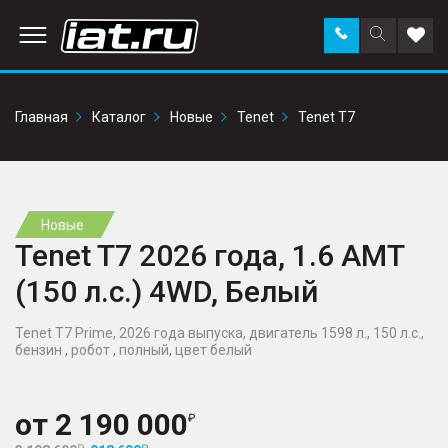
Заказать
Поиск
Доба
звонок
по
в
сайту
избр
Главная
Каталог
Новые
Tenet
Tenet T7
Новые
Tenet T7 2026 года, 1.6 AMT
(150 л.с.) 4WD, Белый
Tenet T7 Prime, 2026 года выпуска, двигатель 1598 л., 150 л.с.,
бензин , робот , полный, цвет белый
от
2 190 000