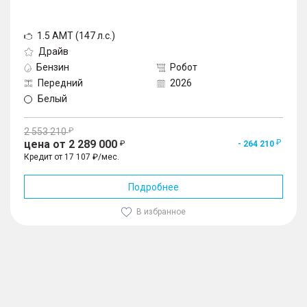
1.5 AMT (147 л.с.)
Драйв
Бензин
Робот
Передний
2026
Белый
2 553 210
цена от 2 289 000
- 264 210
Кредит от 17 107 ₽/мес.
Подробнее
В избранное
1
/
10