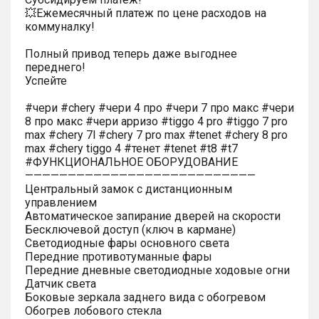
💥Ежемесячный платеж по цене расходов на
коммуналку!
Полный привод теперь даже выгоднее
переднего!
Успейте
#чери #chery #чери 4 про #чери 7 про макс #чери
8 про макс #чери арризо #tiggo 4 pro #tiggo 7 pro
max #chery 7l #chery 7 pro max #tenet #chery 8 pro
max #chery tiggo 4 #тенет #tenet #t8 #t7
#ФУНКЦИОНАЛЬНОЕ ОБОРУДОВАНИЕ
———————————————————————————
Центральный замок с дистанционным
управлением
Автоматическое запирание дверей на скорости
Бесключевой доступ (ключ в кармане)
Светодиодные фары основного света
Передние противотуманные фары
Передние дневные светодиодные ходовые огни
Датчик света
Боковые зеркала заднего вида с обогревом
Обогрев лобового стекла