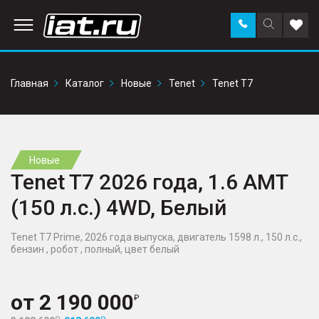
Заказать
Поиск
Доба
звонок
по
в
сайту
избр
Главная
Каталог
Новые
Tenet
Tenet T7
Новые
Tenet T7 2026 года, 1.6 AMT
(150 л.с.) 4WD, Белый
Tenet T7 Prime, 2026 года выпуска, двигатель 1598 л., 150 л.с.,
бензин , робот , полный, цвет белый
от
2 190 000