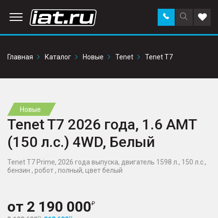
Заказать
Поиск
Доба
звонок
по
в
сайту
избр
Главная
Каталог
Новые
Tenet
Tenet T7
Новые
Tenet T7 2026 года, 1.6 AMT
(150 л.с.) 4WD, Белый
Tenet T7 Prime, 2026 года выпуска, двигатель 1598 л., 150 л.с.,
бензин , робот , полный, цвет белый
от
2 190 000