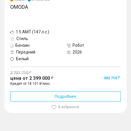
OMODA
1.5 AMT (147 л.с.)
Стиль
Бензин
Робот
Передний
2026
Белый
2 701 710
цена от 2 399 000
- 302 710
Кредит от 18 101 ₽/мес.
Подробнее
В избранное
1
/
10