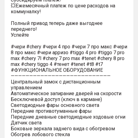
💥Ежемесячный платеж по цене расходов на
коммуналку!
Полный привод теперь даже выгоднее
переднего!
Успейте
#чери #chery #чери 4 про #чери 7 про макс #чери
8 про макс #чери арризо #tiggo 4 pro #tiggo 7 pro
max #chery 7l #chery 7 pro max #tenet #chery 8 pro
max #chery tiggo 4 #тенет #tenet #t8 #t7
#ФУНКЦИОНАЛЬНОЕ ОБОРУДОВАНИЕ
———————————————————————————
Центральный замок с дистанционным
управлением
Автоматическое запирание дверей на скорости
Бесключевой доступ (ключ в кармане)
Светодиодные фары основного света
Передние противотуманные фары
Передние дневные светодиодные ходовые огни
Датчик света
Боковые зеркала заднего вида с обогревом
Обогрев лобового стекла