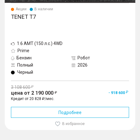
Акции
В наличии
TENET T7
1.6 AMT (150 л.с.) 4WD
Prime
Бензин
Робот
Полный
2026
Черный
3 108 600
цена от 2 190 000
- 918 600
Кредит от 20 828 ₽/мес.
Подробнее
В избранное
1
/
10