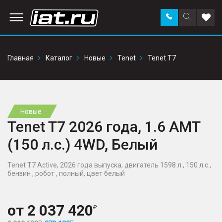
Заказать
Поиск
Доба
звонок
по
в
сайту
избр
Главная
Каталог
Новые
Tenet
Tenet T7
Новые
Tenet T7 2026 года, 1.6 AMT
(150 л.с.) 4WD, Белый
Tenet T7 Active, 2026 года выпуска, двигатель 1598 л., 150 л.с.,
бензин , робот , полный, цвет белый
от
2 037 420