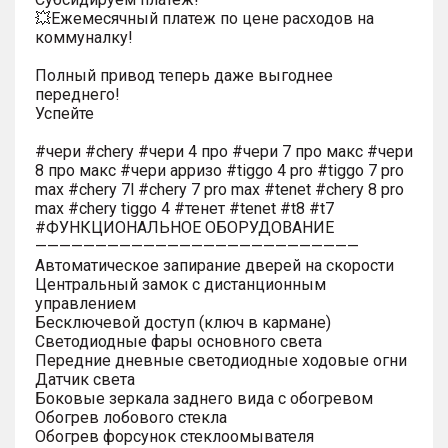
💥Ежемесячный платеж по цене расходов на
коммуналку!
Полный привод теперь даже выгоднее
переднего!
Успейте
#чери #chery #чери 4 про #чери 7 про макс #чери
8 про макс #чери арризо #tiggo 4 pro #tiggo 7 pro
max #chery 7l #chery 7 pro max #tenet #chery 8 pro
max #chery tiggo 4 #тенет #tenet #t8 #t7
#ФУНКЦИОНАЛЬНОЕ ОБОРУДОВАНИЕ
———————————————————————————
Автоматическое запирание дверей на скорости
Центральный замок с дистанционным
управлением
Бесключевой доступ (ключ в кармане)
Светодиодные фары основного света
Передние дневные светодиодные ходовые огни
Датчик света
Боковые зеркала заднего вида с обогревом
Обогрев лобового стекла
Обогрев форсунок стеклоомывателя