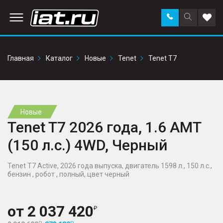
Заказать
Поиск
Доба
звонок
по
в
сайту
избр
Главная
Каталог
Новые
Tenet
Tenet T7
Новые
Tenet T7 2026 года, 1.6 AMT
(150 л.с.) 4WD, Черный
Tenet T7 Active, 2026 года выпуска, двигатель 1598 л., 150 л.с.,
бензин , робот , полный, цвет черный
от
2 037 420