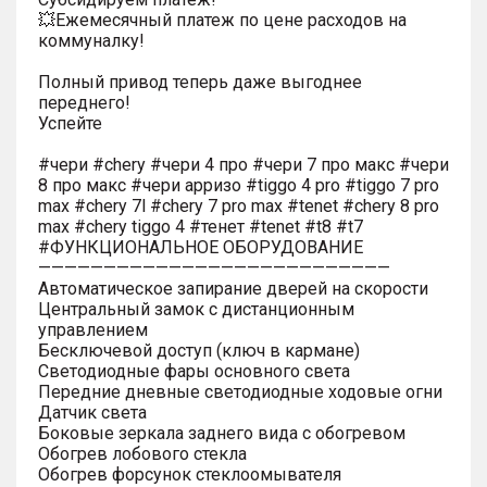
💥Ежемесячный платеж по цене расходов на
коммуналку!
Полный привод теперь даже выгоднее
переднего!
Успейте
#чери #chery #чери 4 про #чери 7 про макс #чери
8 про макс #чери арризо #tiggo 4 pro #tiggo 7 pro
max #chery 7l #chery 7 pro max #tenet #chery 8 pro
max #chery tiggo 4 #тенет #tenet #t8 #t7
#ФУНКЦИОНАЛЬНОЕ ОБОРУДОВАНИЕ
———————————————————————————
Автоматическое запирание дверей на скорости
Центральный замок с дистанционным
управлением
Бесключевой доступ (ключ в кармане)
Светодиодные фары основного света
Передние дневные светодиодные ходовые огни
Датчик света
Боковые зеркала заднего вида с обогревом
Обогрев лобового стекла
Обогрев форсунок стеклоомывателя