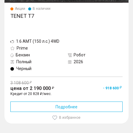
Акции
В наличии
TENET T7
1.6 AMT (150 л.с.) 4WD
Prime
Бензин
Робот
Полный
2026
Черный
3 108 600
цена от 2 190 000
- 918 600
Кредит от 20 828 ₽/мес.
Подробнее
В избранное
1
/
10