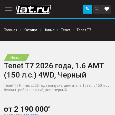
Заказать
Поиск
Доба
звонок
по
в
сайту
избр
Главная
Каталог
Новые
Tenet
Tenet T7
Новые
Tenet T7 2026 года, 1.6 AMT
(150 л.с.) 4WD, Черный
Tenet T7 Prime, 2026 года выпуска, двигатель 1598 л., 150 л.с.,
бензин , робот , полный, цвет черный
от
2 190 000