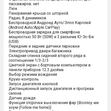
пассажиров: нет
Люк
Панорамная крыша со шторкой
Радио, 8 динамиков
Беспроводной Андроид Ауто/Эппл Карплей
(Android Auto/Apple CarPlay)
Беспроводная зарядка для смартфона
мощностью 50 Вт (50W) и 3 разъема Ю-Эс-Би
(USB)
Передние и задние датчики парковки
Электропривод двери багажника
Складная спинка сидений второго ряда в
соотношении 1/3-2/3
Цветной экран с бортовым компьютером в
панели приборов 12.3 дюйма
Выбор режима вождения
Круиз-контроль
Запуск двигателя кнопкой
Дистанционный запуск двигателя и прогрева
салона
Датчик дождя
Функция отсрочки выключения фар (Фоллоу ми
хоум (Follow me home))