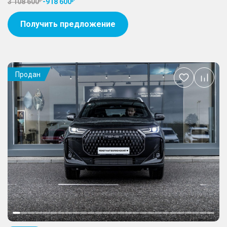
3 108 600
-
918 600
Получить предложение
Продан
Добавить
в
избранное