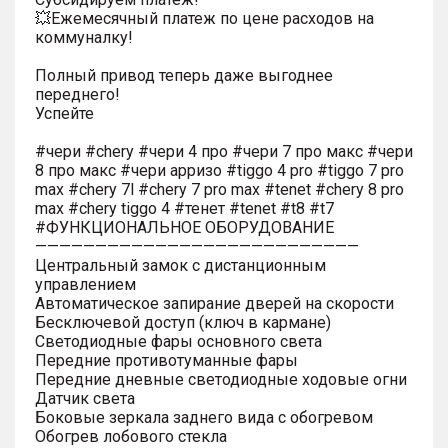
💥Ежемесячный платеж по цене расходов на
коммуналку!
Полный привод теперь даже выгоднее
переднего!
Успейте
#чери #chery #чери 4 про #чери 7 про макс #чери
8 про макс #чери арризо #tiggo 4 pro #tiggo 7 pro
max #chery 7l #chery 7 pro max #tenet #chery 8 pro
max #chery tiggo 4 #тенет #tenet #t8 #t7
#ФУНКЦИОНАЛЬНОЕ ОБОРУДОВАНИЕ
———————————————————————————
Центральный замок с дистанционным
управлением
Автоматическое запирание дверей на скорости
Бесключевой доступ (ключ в кармане)
Светодиодные фары основного света
Передние противотуманные фары
Передние дневные светодиодные ходовые огни
Датчик света
Боковые зеркала заднего вида с обогревом
Обогрев лобового стекла