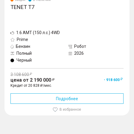
TENET T7
1.6 AMT (150 л.с.) 4WD
Prime
Бензин
Робот
Полный
2026
Черный
3 108 600
цена от 2 190 000
- 918 600
Кредит от 20 828 ₽/мес.
Подробнее
В избранное
1
/
10