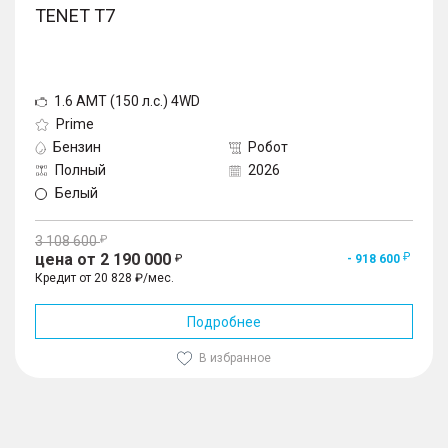
TENET T7
1.6 AMT (150 л.с.) 4WD
Prime
Бензин
Робот
Полный
2026
Белый
3 108 600
цена от 2 190 000
- 918 600
Кредит от 20 828 ₽/мес.
Подробнее
В избранное
1
/
10