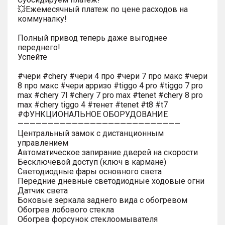
💥Ежемесячный платеж по цене расходов на
коммуналку!
Полный привод теперь даже выгоднее
переднего!
Успейте
#чери #chery #чери 4 про #чери 7 про макс #чери
8 про макс #чери арризо #tiggo 4 pro #tiggo 7 pro
max #chery 7l #chery 7 pro max #tenet #chery 8 pro
max #chery tiggo 4 #тенет #tenet #t8 #t7
#ФУНКЦИОНАЛЬНОЕ ОБОРУДОВАНИЕ
———————————————————————————
Центральный замок с дистанционным
управлением
Автоматическое запирание дверей на скорости
Бесключевой доступ (ключ в кармане)
Светодиодные фары основного света
Передние дневные светодиодные ходовые огни
Датчик света
Боковые зеркала заднего вида с обогревом
Обогрев лобового стекла
Обогрев форсунок стеклоомывателя