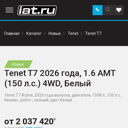
Заказать
Поиск
Доба
звонок
по
в
сайту
избр
Главная
Каталог
Новые
Tenet
Tenet T7
Новые
Tenet T7 2026 года, 1.6 AMT
(150 л.с.) 4WD, Белый
Tenet T7 Active, 2026 года выпуска, двигатель 1598 л., 150 л.с.,
бензин , робот , полный, цвет белый
от
2 037 420