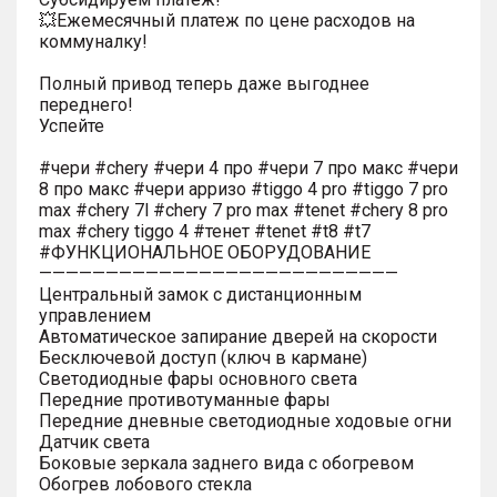
💥Ежемесячный платеж по цене расходов на
коммуналку!
Полный привод теперь даже выгоднее
переднего!
Успейте
#чери #chery #чери 4 про #чери 7 про макс #чери
8 про макс #чери арризо #tiggo 4 pro #tiggo 7 pro
max #chery 7l #chery 7 pro max #tenet #chery 8 pro
max #chery tiggo 4 #тенет #tenet #t8 #t7
#ФУНКЦИОНАЛЬНОЕ ОБОРУДОВАНИЕ
———————————————————————————
Центральный замок с дистанционным
управлением
Автоматическое запирание дверей на скорости
Бесключевой доступ (ключ в кармане)
Светодиодные фары основного света
Передние противотуманные фары
Передние дневные светодиодные ходовые огни
Датчик света
Боковые зеркала заднего вида с обогревом
Обогрев лобового стекла