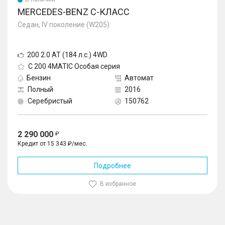
MERCEDES-BENZ C-КЛАСС
Седан, IV поколение (W205)
200 2.0 AT (184 л.с.) 4WD
C 200 4MATIC Особая серия
Бензин
Автомат
Полный
2016
Серебристый
150762
2 290 000
Кредит от 15 343 ₽/мес.
Подробнее
В избранное
1
/
10