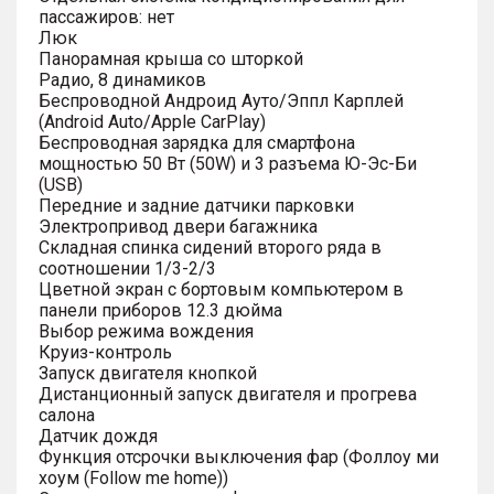
пассажиров: нет
Люк
Панорамная крыша со шторкой
Радио, 8 динамиков
Беспроводной Андроид Ауто/Эппл Карплей
(Android Auto/Apple CarPlay)
Беспроводная зарядка для смартфона
мощностью 50 Вт (50W) и 3 разъема Ю-Эс-Би
(USB)
Передние и задние датчики парковки
Электропривод двери багажника
Складная спинка сидений второго ряда в
соотношении 1/3-2/3
Цветной экран с бортовым компьютером в
панели приборов 12.3 дюйма
Выбор режима вождения
Круиз-контроль
Запуск двигателя кнопкой
Дистанционный запуск двигателя и прогрева
салона
Датчик дождя
Функция отсрочки выключения фар (Фоллоу ми
хоум (Follow me home))