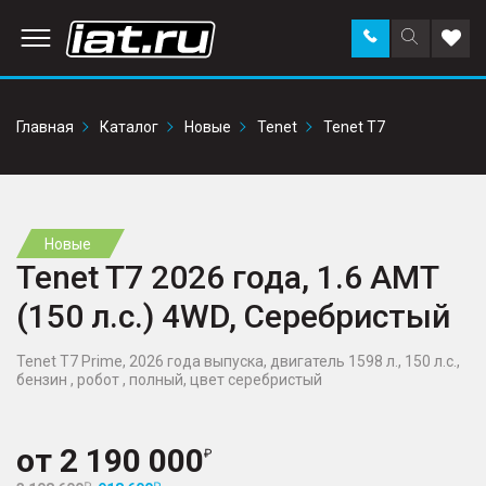
Заказать
Поиск
Доба
звонок
по
в
сайту
избр
Главная
Каталог
Новые
Tenet
Tenet T7
Новые
Tenet T7 2026 года, 1.6 AMT
(150 л.с.) 4WD, Серебристый
Tenet T7 Prime, 2026 года выпуска, двигатель 1598 л., 150 л.с.,
бензин , робот , полный, цвет серебристый
от
2 190 000