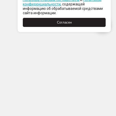
конфиденциальности
, содержащей
информацию об обрабатываемой средствами
сайта информации.
Согласен
Пн-Пт с 08:00 до 21:00
Сб-Вс с 09:00 до 21:00
+7 (812) 337 80 80
Заказать звонок
Скачать
Скачать
в
в
App
Google