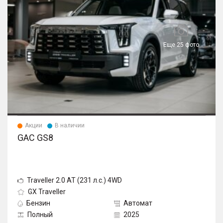
– Система крепления детских кресел
– Функция поиска автомобиля
– Система распознавания дорожных знаков (TSR)
– Адаптивный круиз-контроль (ACC)
Еще 25 фото
Акции
В наличии
GAC GS8
Traveller 2.0 AT (231 л.с.) 4WD
GX Traveller
Бензин
Автомат
Полный
2025