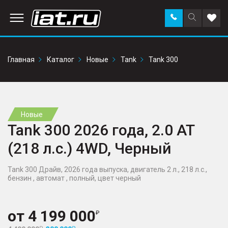
Заказать
Поиск
Доба
звонок
по
в
сайту
избр
Главная
Каталог
Новые
Tank
Tank 300
Новые
Tank 300 2026 года, 2.0 AT
(218 л.с.) 4WD, Черный
Tank 300 Драйв, 2026 года выпуска, двигатель 2 л., 218 л.с.,
бензин , автомат , полный, цвет черный
от
4 199 000