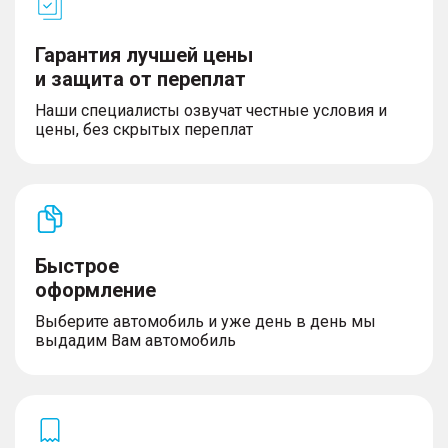
– Контурная подсветка интерьера (7 цветов)
– Светлая отделка потолка
Гарантия лучшей цены
и защита от переплат
Наши специалисты озвучат честные условия и
Сиденья
цены, без скрытых переплат
– Водительское сиденье с функцией массажа
– Передние сиденья с функциями подогрева
– Сиденье водителя с электрорегулировкой
поясничной поддержки
– Регулировка угла наклона спинки заднего ряда
– Сиденье переднего пассажира с
Быстрое
электрорегулировкой в 4 направлениях
оформление
– Задние сиденья с функцией подогрева
– Центральный подлокотник сидений заднего
Выберите автомобиль и уже день в день мы
ряда
выдадим Вам автомобиль
– Складываемый задний ряд сидений в
соотношении 60:40
– Отделка сидений искусственной кожей
– Сиденье водителя с электрорегулировкой в 6
направлениях