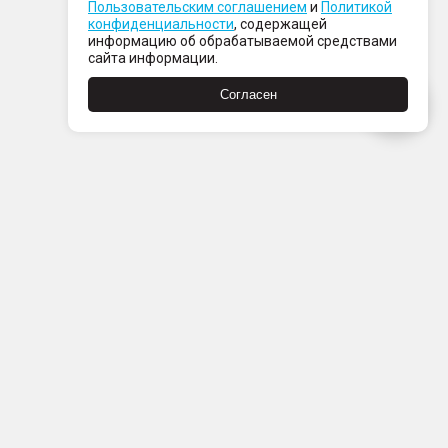
Пользовательским соглашением
и
Политикой
конфиденциальности
, содержащей
информацию об обрабатываемой средствами
сайта информации.
Согласен
Пн-Пт с 08:00 до 21:00
Сб-Вс с 09:00 до 21:00
+7 (812) 337 80 80
Заказать звонок
Скачать
Скачать
в
в