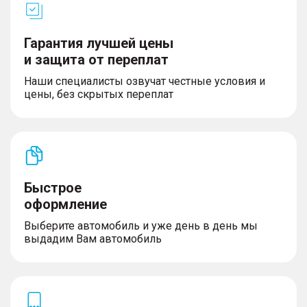
Гарантия лучшей цены
и защита от переплат
Управление
Наши специалисты озвучат честные условия и
– Выбор режима движения из 7-ми: Эко/
цены, без скрытых переплат
Стандарт/ Спорт/Снег/Грязь/Песок/Бездорожье
с фукцией памяти
– Система Старт-Стоп (с памятью)
– Бесключевой запуск двигателя кнопкой
– Бесключевой доступ в автомобиль (ключ в
кармане)
– Шторка багажника
Быстрое
– Электрический усилитель рулевого управления
– Электрический стояночный тормоз с функцией
оформление
AutoHold
Выберите автомобиль и уже день в день мы
– Электропривод двери багажника (открытие
выдадим Вам автомобиль
багажника без помощи рук)
Комфорт