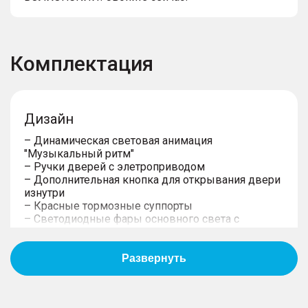
Комплектация
Дизайн
– Динамическая световая анимация
"Музыкальный ритм"
– Ручки дверей с элетроприводом
– Дополнительная кнопка для открывания двери
изнутри
– Красные тормозные суппорты
– Светодиодные фары основного света c
регулировкой светового потока по высоте
– Наружная подсветка под зеркалами (проекция
логотипа)
– Задние светодиодные фонари
– Электропривод складывания зеркал и память
настроек