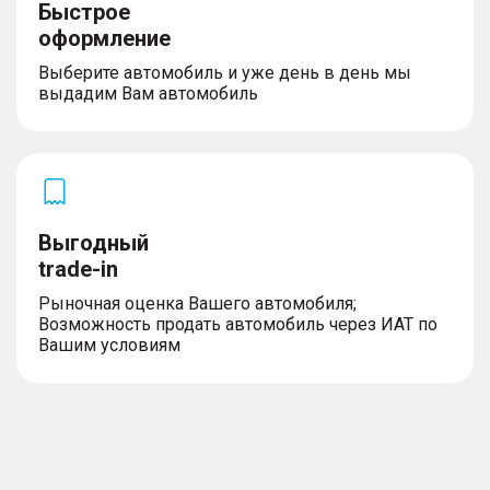
Быстрое
– Передняя центральная подушка безопасности
– Антипробуксовочная система (TCS)
оформление
– Система мониторинга давления и температуры
Выберите автомобиль и уже день в день мы
в шинах (TMPS)
выдадим Вам автомобиль
– Система стабилизации курсовой устойчивости
(ESС)
– Система аварийного удержания в полосе (ELK)
– Уменьшенное запасное колесо
– Эра Глонасс
– Задние датчики парковки
– Передние датчики парковки
– Подушки безопасности водителя и переднего
Выгодный
пассажира
trade-in
– Шторки безопасности
– Предупреждение о заднем перекрестном
Рыночная оценка Вашего автомобиля;
столкновении (RCTA)
Возможность продать автомобиль через ИАТ по
Вашим условиям
Управление
– 7 режимов вождения Эко/Стандарт/Спорт/
Снег/Грязь/Песок/Бездорожье