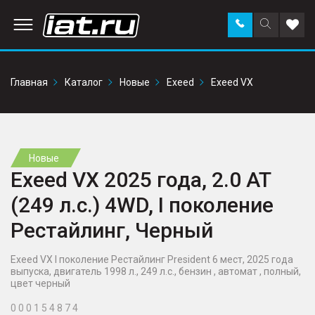
Заказать
Поиск
Доба
звонок
по
в
сайту
избр
Главная
Каталог
Новые
Exeed
Exeed VX
Новые
Exeed VX 2025 года, 2.0 AT
(249 л.с.) 4WD, I поколение
Рестайлинг, Черный
Exeed VX I поколение Рестайлинг President 6 мест, 2025 года
выпуска, двигатель 1998 л., 249 л.с., бензин , автомат , полный,
цвет черный
0 0 0 1 5 4 8 7 4