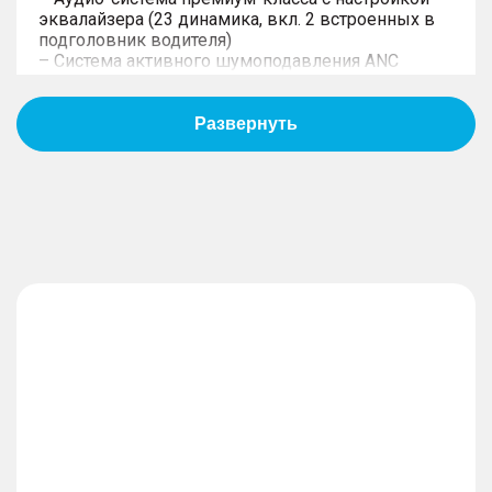
эквалайзера (23 динамика, вкл. 2 встроенных в
подголовник водителя)
– Система активного шумоподавления ANC
– Большой сенсорный емкостный центральный
дисплей 15.6"
– Большой сенсорный емкостный дисплей 12.3"
для пассажира спереди
– Доступ к навигации, видео-файлам, интернет
через смартфон на экране автомобиля*
(проводное + беспроводное подключение)
– 4 USB-разъема на 1-м и 2-м ряду (Type A + Type
C) + 1 разъем на 3-м ряду
– Розетка 12V спереди
– "Сервисы EXEED Connect не входят в стоимость
автомобиля, и предоставляется Клиенту без
взимания с Клиента дополнительной платы в
течение первого года приобретения Автомобиля
Клиентом после подписания Kлиентом
соотвествующего соглашения."
– Автоматическая регулировка громкости в
зависимости от скорости движения
– Цветной экран с бортовым компьютером в
панели приборов 12.3"