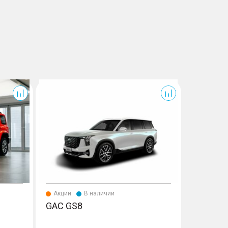
GS8
GS8
Акции
В наличии
Акции
GAC GS8
GAC GS