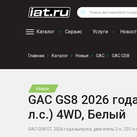
Мотоциклы
Vo
Снегоходы
Поиск
Au
Квадроциклы
Ci
Каталог
Сервис
Услуги
Новост
Онлайн запись на
Главная
Каталог
Новые
GAC
GAC GS8
сервис
Новые
GAC GS8 2026 года,
л.с.) 4WD, Белый
GAC GS8 GT, 2026 года выпуска, двигатель 2 л., 231 л.