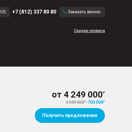
Ford
Land Rover
+7 (812) 337 80 80
RUS
Заказать звонок
Mercedes Benz
Cadillac
ENG
Скидки сервиса
CN
от
4 249 000
4 949 000
-
700 000
Получить предложение