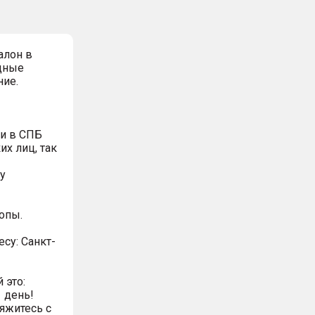
алон в
дные
ние.
и в СПБ
х лиц, так
у
опы.
есу: Санкт-
 это:
 день!
яжитесь с