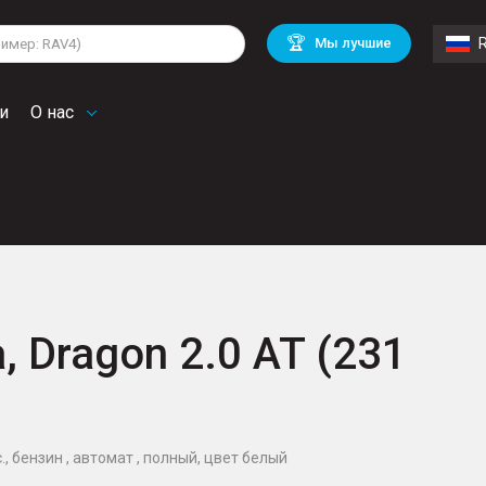
lkswagen
Mitsubishi
BMW
🏆
Мы лучшие
di
Chevrolet
Volvo
troen
Mini
и
О нас
 Dragon 2.0 AT (231
с., бензин , автомат , полный, цвет белый