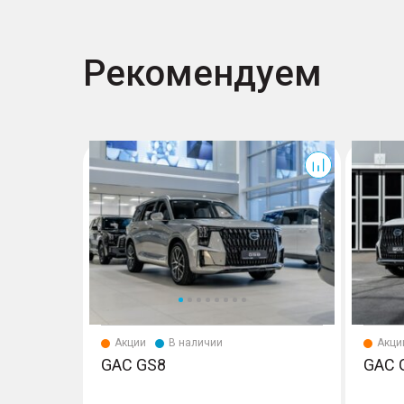
Рекомендуем
GS8
GS8
Акции
В наличии
Акци
GAC GS8
GAC 