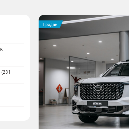
Продан
к
T (231