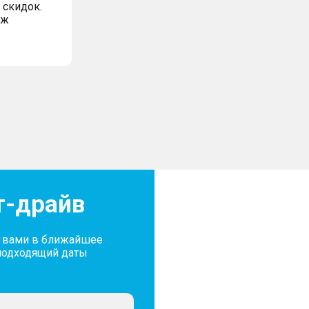
 скидок.
аж
т-драйв
с вами в ближайшее
подходящий даты