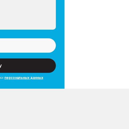
у
тки
персональных данных