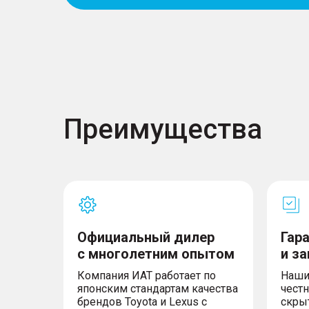
– 6 динамиков
– Беспроводное подключение Apple CarPlay 
– Сенсорный дисплей 13.2"
– Цветной экран с бортовым компьютером в
– 2 USB-разъема спереди
– USB Type-C
– 2 USB-разъема сзади
– Система "Свободные руки" (Hands free) с B
мобильным телефоном
Преимущества
Официальный дилер
Гар
с многолетним опытом
и з
Компания ИАТ работает по
Наши
японским стандартам качества
честн
брендов Toyota и Lexus с
скры