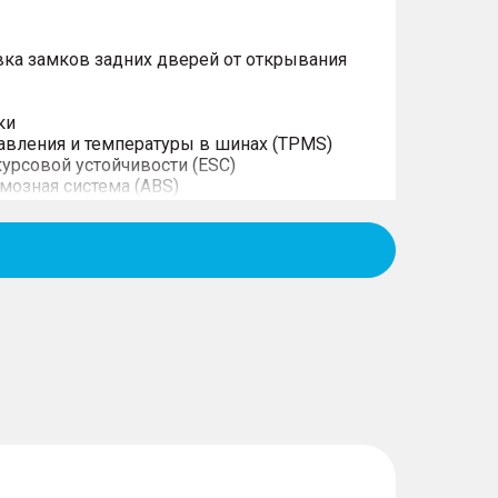
ка замков задних дверей от открывания
ки
авления и температуры в шинах (TPMS)
курсовой устойчивости (ESC)
мозная система (ABS)
 тормозного усилия EBD
анной скорости/ограничитель скорости
водителя и переднего пассажира
сности с регулировкой по высоте
ких кресел Isofix для 2-го ряда
ого включения фар при вождении в темное
ние дверей на скорости
с динамическими линиями разметки