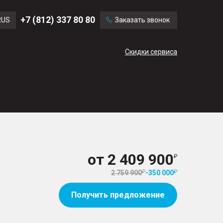
Ford
Land Rover
+7 (812) 337 80 80
RUS
Заказать звонок
Volvo
Cadillac
ENG
Скидки сервиса
CN
от
2 409 900
2 759 900
-
350 000
Получить предложение