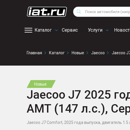
Мотоциклы
Vo
Снегоходы
Поиск
Au
Квадроциклы
Ci
Каталог
Сервис
Услуги
Новост
Онлайн запись на
Главная
Каталог
Новые
Jaecoo
Jaecoo J
сервис
Новые
Jaecoo J7 2025 года
AMT (147 л.с.), Се
Jaecoo J7 Comfort, 2025 года выпуска, двигатель 1.5 л.