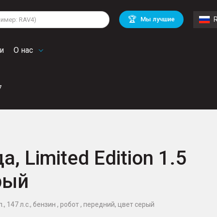
lkswagen
Mitsubishi
BMW
🏆
Мы лучшие
di
Chevrolet
Mercedes Benz
troen
Mini
и
О нас
7
, Limited Edition 1.5
рый
, 147 л.с., бензин , робот , передний, цвет серый