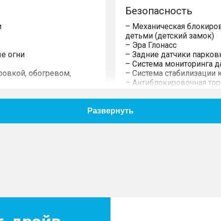
Безопасность
и
– Механическая блокиров
детьми (детский замок)
– Эра Глонасс
е огни
– Задние датчики парков
– Система мониторинга д
ровкой, обогревом,
– Система стабилизации 
– Антиблокировочная тор
– Система распределения
– Датчик превышения зад
– Подушки безопасности 
– Шторки безопасности
– Передние ремни безопа
– Система удержания детс
– Функция автоматическ
время (датчик света)
гулировкой в 4-х
– Автоматическое запира
– Камера заднего вида 
правлениях
ителя и пассажира