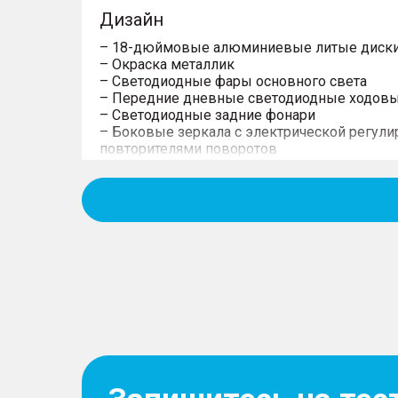
Дизайн
– 18-дюймовые алюминиевые литые диск
– Окраска металлик
– Светодиодные фары основного света
– Передние дневные светодиодные ходовы
– Светодиодные задние фонари
– Боковые зеркала с электрической регули
повторителями поворотов
– Электропривод складывания зеркал
– Двухцветная окраска кузова (опция)
Комфорт
– Пассажирское сиденье с механической ре
направлениях
– Отделка сидений из искусственной кожи
– Многофункциональное рулевое колесо
– Рулевая колонка с регулировкой в 4-х на
– Зеркало в солнцезащитном козырьке вод
– Ручки для пассажиров с микролифтом