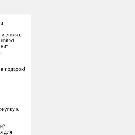
 и
и стиля с
imited
енит
и
в пoдарок!
окупку в
ий?
я для