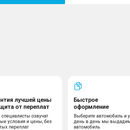
и Android Auto
 панели приборов 10.25"
luetooth-связью с
антия лучшей цены
Быстрое
ащита от переплат
оформление
 специалисты озвучат
Выберите автомобиль и 
ые условия и цены, без
день в день мы выдади
тых переплат
автомобиль