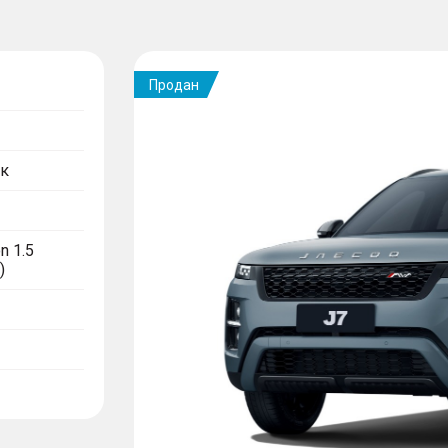
Продан
к
n 1.5
)